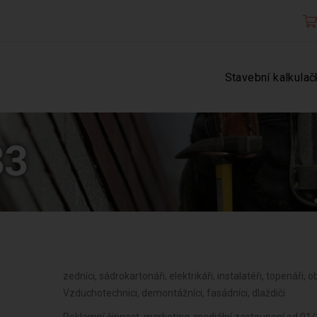
Stavební kalkulač
33
zedníci, sádrokartonáři, elektrikáři, instalatéři, topenáři, o
Vzduchotechnici, demontážníci, fasádníci, dlaždiči