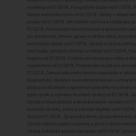
Reklamní činnost, marketing, mediální zastoupení od 01/2018 , Návrhářská, designérská, aranžérská činnost a modeling od 01/2018 , Fotografické služby od 01/2018 , Provozování cestovní agentury a průvodcovská činnost v oblasti cestovního ruchu od 01/2018 , Služby v oblasti administrativní správy a služby organizačně hospodářské povahy od 01/2018 , Mimoškolní výchova a vzdělávání, pořádání kurzů, školení, včetně lektorské činnosti od 01/2018 , Provozování tělovýchovných a sportovních zařízení a organizování sportovní činnosti od 01/2018 , Praní pro domácnost, žehlení, opravy a údržba oděvů, bytového textilu a osobního zboží od 01/2018 , Poskytování technických služeb od 01/2018 , Opravy a údržba potřeb pro domácnost, předmětů kulturní povahy, výrobků jemné mechaniky, optických přístrojů a měřidel od 01/2018 , Poskytování služeb osobního charakteru a pro osobní hygienu od 01/2018 , Poskytování služeb pro rodinu a domácnost od 01/2018 , Výroba, obchod a služby jinde nezařazené od 01/2018 , Poskytování služeb pro zemědělství, zahradnictví, rybníkářství, lesnictví a myslivost od 01/2018 , Činnost odborného lesního hospodáře a vyhotovování lesních hospodářských plánů a osnov od 01/2018 , Diagnostická, zkušební a poradenská činnost v ochraně rostlin a ošetřování rostlin, rostlinných produktů, objektů a půdy proti škodlivým organismům přípravky na ochranu rostlin nebo biocidními přípravky od 01/2018 , Chov zvířat a jejich výcvik (s výjimkou živočišné výroby) od 01/2018 , Úprava nerostů, dobývání rašeliny a bahna od 01/2018 , Výroba potravinářských a škrobárenských výrobků od 01/2018 , Pěstitelské pálení od 01/2018 , Výroba textilií, textilních výrobků, oděvů a oděvních doplňků od 01/2018 , Výroba a opravy obuvi, brašnářského a sedlářského zboží od 01/2018 , Zpracování dřeva, výroba dřevěných, korkových, proutěných a slaměných výrobků od 01/2018 , Výroba vlákniny, papíru a lepenky a zboží z těchto materiálů od 01/2018 , Vydavatelské činnosti, polygrafická výroba, knihařské a kopírovací práce od 01/2018 , Výroba, rozmnožování, distribuce, prodej, pronájem zvukových a zvukově-obrazových záznamů a výroba nenahraných nosičů