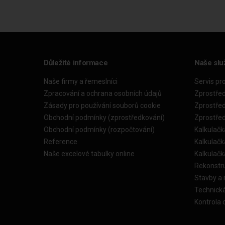
Důležité informace
Naše slu
Naše firmy a řemeslníci
Servis pr
Zpracování a ochrana osobních údajů
Zprostře
Zásady pro používání souborů cookie
Zprostře
Obchodní podmínky (zprostředkování)
Zprostře
Obchodní podmínky (rozpočtování)
Kalkulačk
Reference
Kalkulač
Naše excelové tabulky online
Kalkulač
Rekonstr
Stavby a
Technick
Kontrola 