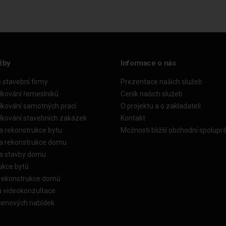
žby
Informace o nás
o stavební firmy
Prezentace našich služeb
dkování řemeslníků
Ceník našich služeb
dkování samotných prací
O projektu a o zakladateli
dkování stavebních zakázek
Kontakt
a rekonstrukce bytu
Možnosti bližší obchodní spolupr
ka rekonstrukce domu
ka stavby domu
ukce bytů
 rekonstrukce domů
á videokonzultace
cenových nabídek