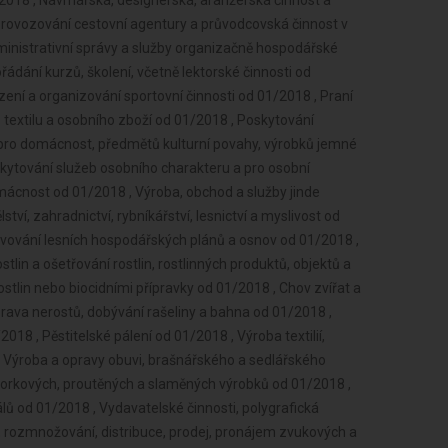
 údajů a záznamů od 01/2018 , Výroba koksu, surového dehtu a jiných pevných paliv od 01/2018 , Výroba chemických látek a chemických směsí nebo předmětů a kosmetických přípravků od 01/2018 , Výroba hnojiv od 01/2018 , Výroba plastových a pryžových výrobků od 01/2018 , Výroba neelektrických zařízení pro domácnost od 01/2018 , Výroba stavebních hmot, porcelánových, keramických a sádrových výrobků od 01/2018 , Výroba strojů a zařízení od 01/2018 , Výroba brusiv a ostatních minerálních nekovových výrobků od 01/2018 , Výroba motorových a přípojných vozidel a karoserií od 01/2018 , Broušení technického a šperkového kamene od 01/2018 , Stavba a výroba plavidel od 01/2018 , Výroba a hutní zpracování železa, drahých a neželezných kovů a jejich slitin od 01/2018 , Výroba, vývoj, projektování, zkoušky, instalace, údržba, opravy, modifikace a konstrukční změny letadel, motorů letadel, vrtulí, letadlových částí a zařízení a leteckých pozemních zařízení od 01/2018 , Výroba drážních hnacích vozidel a drážních vozidel na dráze tramvajové, trolejbusové a lanové a železničního parku od 01/2018 , Umělecko-řemeslné zpracování kovů od 01/2018 , Výroba jízdních kol, vozíků pro invalidy a jiných nemotorových dopravních prostředků od 01/2018 , Povrchové úpravy a svařování kovů a dalších materiálů od 01/2018 , Výroba a opravy čalounických výrobků od 01/2018 , Výroba měřicích, zkušebních, navigačních, optických a fotografických přístrojů a zařízení od 01/2018 , Výroba, opravy a údržba sportovních potřeb, her, hraček a dětských kočárků od 01/2018 , Výroba elektronických součástek, elektrických zařízení a výroba a opravy elektrických strojů, přístrojů a elektronických zařízení pracujících na malém napětí od 01/2018 , Výroba zdravotnických prostředků od 01/2018 , Výroba a opravy zdrojů ionizujícího záření od 01/2018 , Výroba školních a kancelářských potřeb, kromě výrobků z papíru, výroba bižuterie, kartáčnického a konfekčního zboží, deštníků, upomínkových předmětů od 01/2018 ,