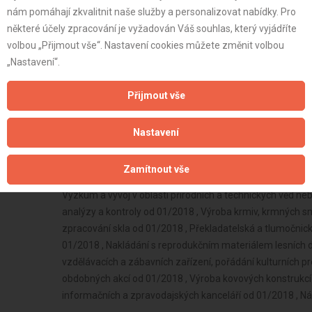
nám pomáhají zkvalitnit naše služby a personalizovat nabídky. Pro
některé účely zpracování je vyžadován Váš souhlas, který vyjádříte
volbou „Přijmout vše“. Nastavení cookies můžete změnit volbou
„Nastavení“.
Přijmout vše
Nastavení
Zamítnout vše