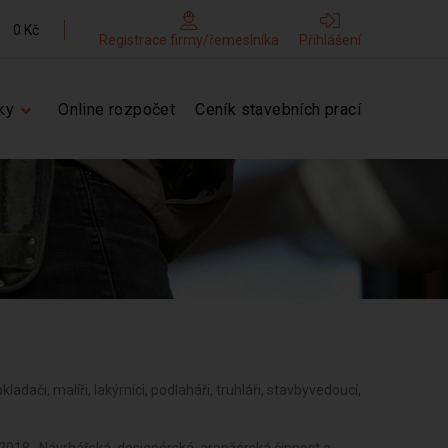
0 Kč
Registrace firmy/řemeslníka
Přihlášení
ky
Online rozpočet
Ceník stavebních prací
bkladači, malíři, lakýrníci, podlaháři, truhláři, stavbyvedoucí,