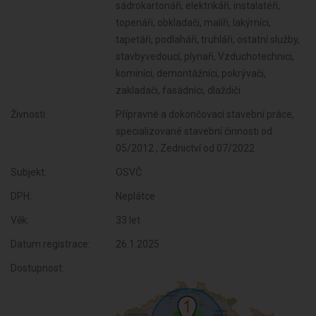
sádrokartonáři, elektrikáři, instalatéři,
topenáři, obkladači, malíři, lakýrníci,
tapetáři, podlaháři, truhláři, ostatní služby,
stavbyvedoucí, plynaři, Vzduchotechnici,
kominíci, demontážníci, pokrývači,
zakladači, fasádníci, dlaždiči
Živnosti:
Přípravné a dokončovací stavební práce,
specializované stavební činnosti od
05/2012 , Zednictví od 07/2022
Subjekt:
OSVČ
DPH:
Neplátce
Věk:
33 let
Datum registrace:
26.1.2025
Dostupnost: