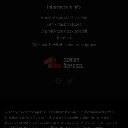
Informace o nás
Prezentace našich služeb
Ceník našich služeb
O projektu a o zakladateli
Kontakt
Možnosti bližší obchodní spolupráce
Všechny texty, fotografie i ostatní materiály publikované na těchto
stránkách jsou autorským dílem a v souladu s platnými právními
předpisy si autor vyhrazuje právo jejich výlučného vlastnictví. Jejich
další šíření, modifikace, publikování apod. podléhá písemnému