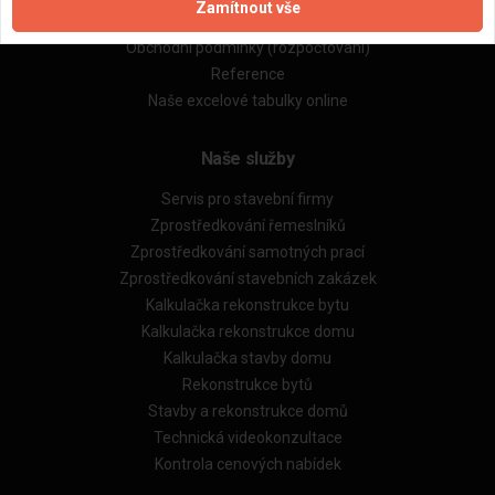
Zamítnout vše
Obchodní podmínky (zprostředkování)
Obchodní podmínky (rozpočtování)
Reference
Naše excelové tabulky online
Naše služby
Servis pro stavební firmy
Zprostředkování řemeslníků
Zprostředkování samotných prací
Zprostředkování stavebních zakázek
Kalkulačka rekonstrukce bytu
Kalkulačka rekonstrukce domu
Kalkulačka stavby domu
Rekonstrukce bytů
Stavby a rekonstrukce domů
Technická videokonzultace
Kontrola cenových nabídek