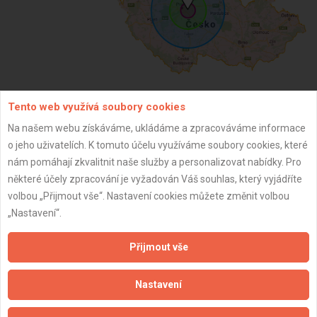
Tento web využívá soubory cookies
ZPĚT
Na našem webu získáváme, ukládáme a zpracováváme informace
o jeho uživatelích. K tomuto účelu využíváme soubory cookies, které
nám pomáhají zkvalitnit naše služby a personalizovat nabídky. Pro
Aktualizováno z portálu ARES dne 26.01.2025 23:18:55
některé účely zpracování je vyžadován Váš souhlas, který vyjádříte
volbou „Přijmout vše“. Nastavení cookies můžete změnit volbou
„Nastavení“.
Přijmout vše
Důležité informace
Naše firmy a řemeslníci
Nastavení
Zpracování a ochrana osobních údajů
Zásady pro používání souborů cookie