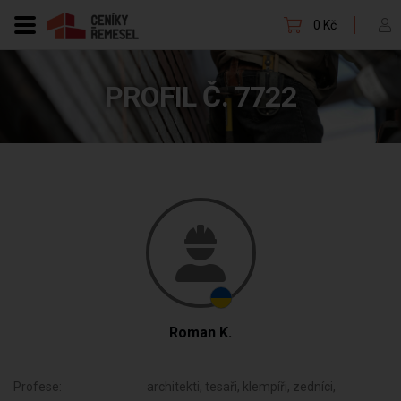
0 Kč
PROFIL Č. 7722
Roman K.
Profese:
architekti, tesaři, klempíři, zedníci,