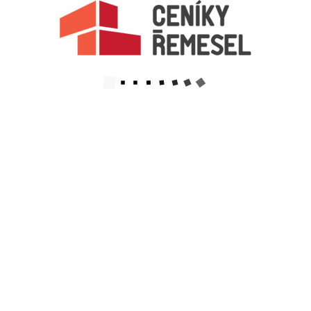
ZPĚT
Aktualizováno z portálu ARES dne 12.06.2025 16:44:23
Důležité informace
Naše firmy a řemeslníci
Zpracování a ochrana osobních údajů
Zásady pro používání souborů cookie
Obchodní podmínky (zprostředkování)