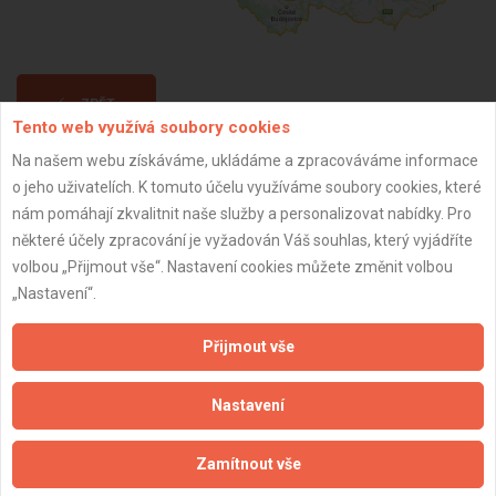
ZPĚT
Tento web využívá soubory cookies
Na našem webu získáváme, ukládáme a zpracováváme informace
Aktualizováno z portálu ARES dne 24.01.2025 21:41:52
o jeho uživatelích. K tomuto účelu využíváme soubory cookies, které
nám pomáhají zkvalitnit naše služby a personalizovat nabídky. Pro
některé účely zpracování je vyžadován Váš souhlas, který vyjádříte
volbou „Přijmout vše“. Nastavení cookies můžete změnit volbou
„Nastavení“.
Důležité informace
Přijmout vše
Naše firmy a řemeslníci
Zpracování a ochrana osobních údajů
Nastavení
Zásady pro používání souborů cookie
Obchodní podmínky (zprostředkování)
Zamítnout vše
Obchodní podmínky (rozpočtování)
Reference