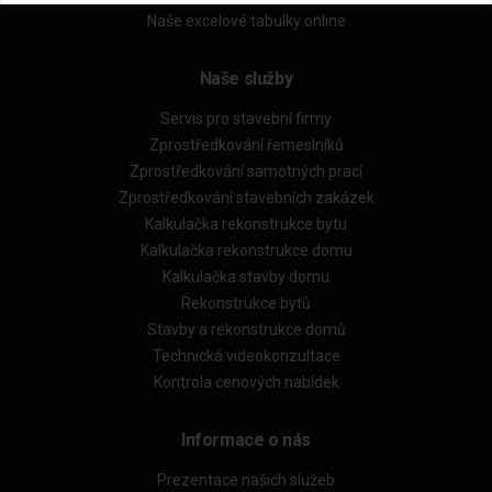
Naše excelové tabulky online
Naše služby
Servis pro stavební firmy
Zprostředkování řemeslníků
Zprostředkování samotných prací
Zprostředkování stavebních zakázek
Kalkulačka rekonstrukce bytu
Kalkulačka rekonstrukce domu
Kalkulačka stavby domu
Rekonstrukce bytů
Stavby a rekonstrukce domů
Technická videokonzultace
Kontrola cenových nabídek
Informace o nás
Prezentace našich služeb