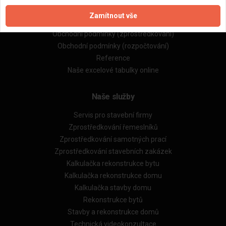
Zpracování a ochrana osobních údajů
Zamítnout vše
Zásady pro používání souborů cookie
Obchodní podmínky (zprostředkování)
Obchodní podmínky (rozpočtování)
Reference
Naše excelové tabulky online
Naše služby
Servis pro stavební firmy
Zprostředkování řemeslníků
Zprostředkování samotných prací
Zprostředkování stavebních zakázek
Kalkulačka rekonstrukce bytu
Kalkulačka rekonstrukce domu
Kalkulačka stavby domu
Rekonstrukce bytů
Stavby a rekonstrukce domů
Technická videokonzultace