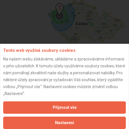
Tento web využívá soubory cookies
Na našem webu získáváme, ukládáme a zpracováváme informace
ZPĚT
o jeho uživatelích. K tomuto účelu využíváme soubory cookies, které
nám pomáhají zkvalitnit naše služby a personalizovat nabídky. Pro
některé účely zpracování je vyžadován Váš souhlas, který vyjádříte
Aktualizováno z portálu ARES dne 31.12.2024 08:30:09
volbou „Přijmout vše“. Nastavení cookies můžete změnit volbou
„Nastavení“.
Přijmout vše
Důležité informace
Nastavení
Naše firmy a řemeslníci