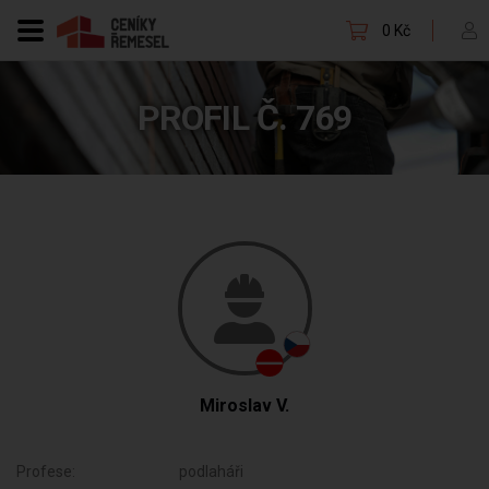
0 Kč
PROFIL Č. 769
Miroslav V.
Profese:
podlaháři