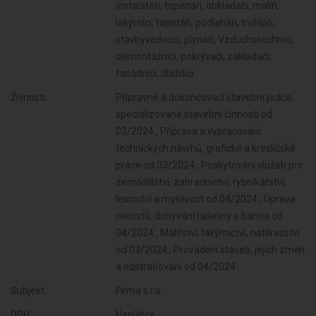
instalatéři, topenáři, obkladači, malíři,
lakýrníci, tapetáři, podlaháři, truhláři,
stavbyvedoucí, plynaři, Vzduchotechnici,
demontážníci, pokrývači, zakladači,
fasádníci, dlaždiči
Živnosti:
Přípravné a dokončovací stavební práce,
specializované stavební činnosti od
03/2024 , Příprava a vypracování
technických návrhů, grafické a kresličské
práce od 03/2024 , Poskytování služeb pro
zemědělství, zahradnictví, rybníkářství,
lesnictví a myslivost od 04/2024 , Úprava
nerostů, dobývání rašeliny a bahna od
04/2024 , Malířství, lakýrnictví, natěračství
od 03/2024 , Provádění staveb, jejich změn
a odstraňování od 04/2024
Subjekt:
Firma s.r.o.
DPH:
Neplátce