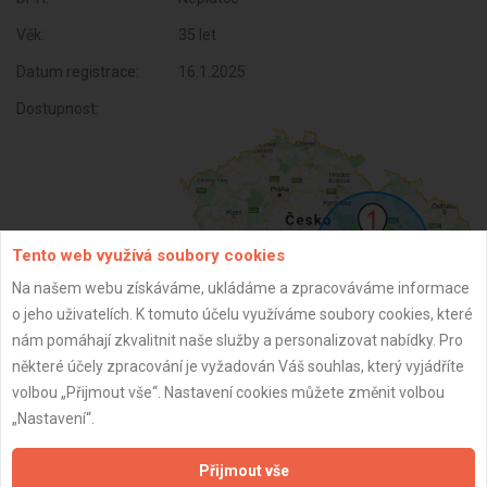
Věk:
35 let
Datum registrace:
16.1.2025
Dostupnost:
Tento web využívá soubory cookies
Na našem webu získáváme, ukládáme a zpracováváme informace
o jeho uživatelích. K tomuto účelu využíváme soubory cookies, které
nám pomáhají zkvalitnit naše služby a personalizovat nabídky. Pro
ZPĚT
některé účely zpracování je vyžadován Váš souhlas, který vyjádříte
volbou „Přijmout vše“. Nastavení cookies můžete změnit volbou
„Nastavení“.
Aktualizováno z portálu ARES dne 16.01.2025 18:25:08
Přijmout vše