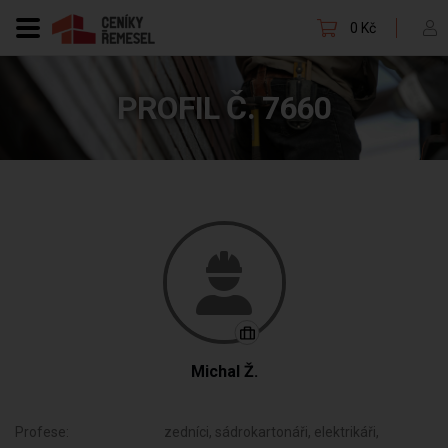
0 Kč
PROFIL Č. 7660
Michal Ž.
Profese:
zedníci, sádrokartonáři, elektrikáři,