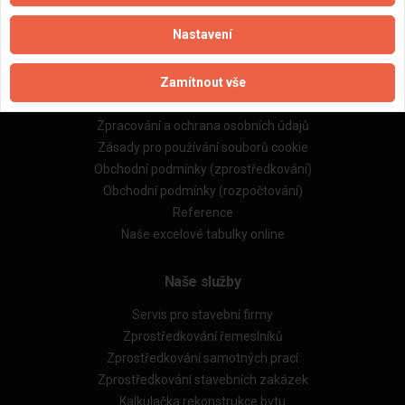
Nastavení
Důležité informace
Zamítnout vše
Naše firmy a řemeslníci
Zpracování a ochrana osobních údajů
Zásady pro používání souborů cookie
Obchodní podmínky (zprostředkování)
Obchodní podmínky (rozpočtování)
Reference
Naše excelové tabulky online
Naše služby
Servis pro stavební firmy
Zprostředkování řemeslníků
Zprostředkování samotných prací
Zprostředkování stavebních zakázek
Kalkulačka rekonstrukce bytu