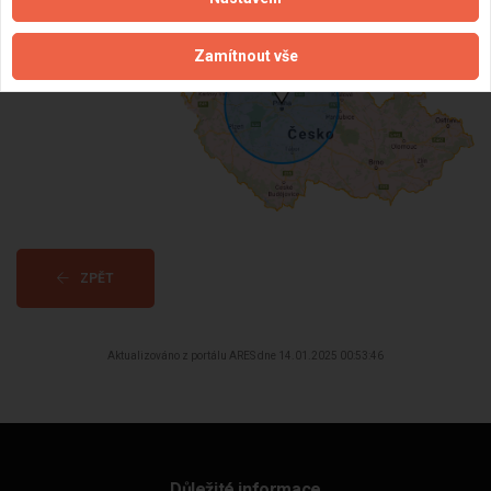
Dostupnost:
Zamítnout vše
ZPĚT
Aktualizováno z portálu ARES dne 14.01.2025 00:53:46
Důležité informace