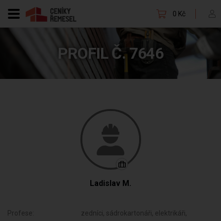
0 Kč
PROFIL Č. 7646
Ladislav M.
Profese:
zedníci, sádrokartonáři, elektrikáři,