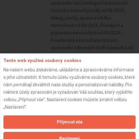
zpracování dat, hostingové a související
činnosti a webové portály od 04/2024 ,
Nákup, prodej, správa a údržba
nemovitostí od 04/2024 , Pronájem a
půjčování věcí movitých od 04/2024 ,
Poradenská a konzultační činnost,
zpracování odborných studií a posudků od
04/2024 , Zednictví od 04/2024 , Výroba,
Tento web využívá soubory cookies
instalace, opravy elektrických strojů a
Na našem webu získáváme, ukládáme a zpracováváme informace
přístrojů, elektronických a
o jeho uživatelích. K tomuto účelu využíváme soubory cookies, které
telekomunikačních zařízení od 04/2024 ,
nám pomáhají zkvalitnit naše služby a personalizovat nabídky. Pro
Poskytování technických služeb k ochraně
některé účely zpracování je vyžadován Váš souhlas, který vyjádříte
majetku a osob od 04/2024
volbou „Přijmout vše“. Nastavení cookies můžete změnit volbou
Subjekt:
Firma s.r.o.
„Nastavení“.
DPH:
Neplátce
Přijmout vše
Věk:
42 let
Datum registrace:
14.1.2025
Nastavení