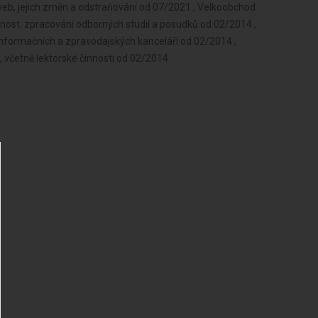
aveb, jejich změn a odstraňování od 07/2021 , Velkoobchod
nost, zpracování odborných studií a posudků od 02/2014 ,
informačních a zpravodajských kanceláří od 02/2014 ,
, včetně lektorské činnosti od 02/2014