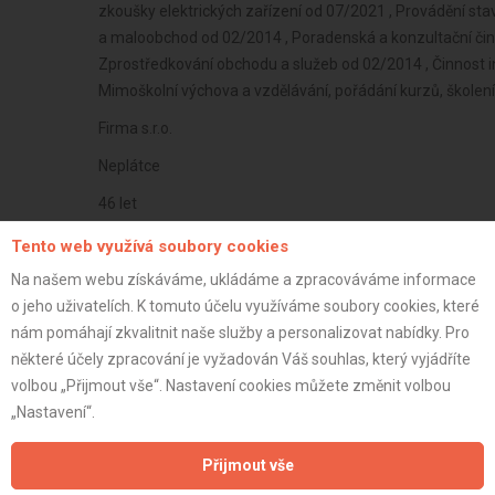
zkoušky elektrických zařízení od 07/2021 , Provádění st
a maloobchod od 02/2014 , Poradenská a konzultační čin
Zprostředkování obchodu a služeb od 02/2014 , Činnost 
Mimoškolní výchova a vzdělávání, pořádání kurzů, školení
Firma s.r.o.
Neplátce
46 let
istrace:
25.12.2024
Tento web využívá soubory cookies
st:
Na našem webu získáváme, ukládáme a zpracováváme informace
o jeho uživatelích. K tomuto účelu využíváme soubory cookies, které
nám pomáhají zkvalitnit naše služby a personalizovat nabídky. Pro
některé účely zpracování je vyžadován Váš souhlas, který vyjádříte
volbou „Přijmout vše“. Nastavení cookies můžete změnit volbou
„Nastavení“.
Přijmout vše