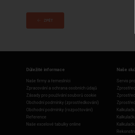
ZPĚT
Důležité informace
Naše slu
Naše firmy a řemeslníci
Servis pr
Zpracování a ochrana osobních údajů
Zprostře
Zásady pro používání souborů cookie
Zprostře
Obchodní podmínky (zprostředkování)
Zprostře
Obchodní podmínky (rozpočtování)
Kalkulačk
Reference
Kalkulač
Naše excelové tabulky online
Kalkulač
Rekonstr