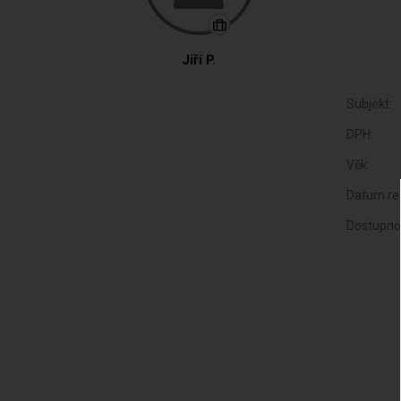
Jiří P.
Subjekt:
DPH:
Věk:
Datum reg
Dostupno