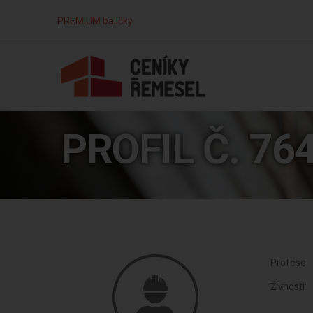
PREMIUM balíčky
PROFIL Č. 76
Profese:
Živnosti: