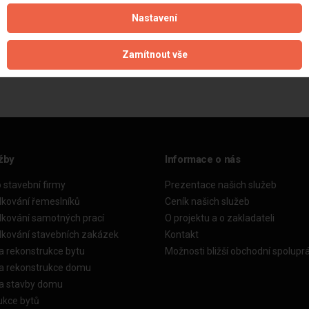
Nastavení
Aktualizováno z portálu ARES dne 25.12.2024 13:06:22
Zamítnout vše
žby
Informace o nás
o stavební firmy
Prezentace našich služeb
dkování řemeslníků
Ceník našich služeb
dkování samotných prací
O projektu a o zakladateli
dkování stavebních zakázek
Kontakt
a rekonstrukce bytu
Možnosti bližší obchodní spolupr
ka rekonstrukce domu
ka stavby domu
ukce bytů