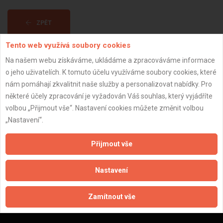
ZPĚT
Tento web využívá soubory cookies
Aktualizováno z portálu ARES dne 11.01.2025 19:35:02
Na našem webu získáváme, ukládáme a zpracováváme informace
o jeho uživatelích. K tomuto účelu využíváme soubory cookies, které
nám pomáhají zkvalitnit naše služby a personalizovat nabídky. Pro
některé účely zpracování je vyžadován Váš souhlas, který vyjádříte
volbou „Přijmout vše“. Nastavení cookies můžete změnit volbou
Důležité informace
„Nastavení“.
Naše firmy a řemeslníci
Přijmout vše
Zpracování a ochrana osobních údajů
Zásady pro používání souborů cookie
Nastavení
Obchodní podmínky (zprostředkování)
Obchodní podmínky (rozpočtování)
Zamítnout vše
Reference
Naše excelové tabulky online