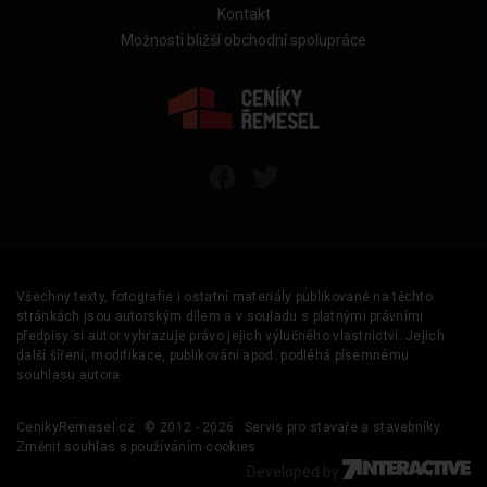
Kontakt
Možnosti bližší obchodní spolupráce
Všechny texty, fotografie i ostatní materiály publikované na těchto
stránkách jsou autorským dílem a v souladu s platnými právními
předpisy si autor vyhrazuje právo jejich výlučného vlastnictví. Jejich
další šíření, modifikace, publikování apod. podléhá písemnému
souhlasu autora.
CenikyRemesel.cz
© 2012 - 2026
Servis pro stavaře a stavebníky
Změnit souhlas s používáním cookies
Developed by