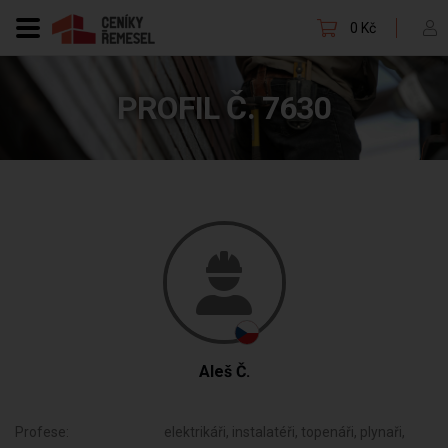
0 Kč
PROFIL Č. 7630
Aleš Č.
Profese:
elektrikáři, instalatéři, topenáři, plynaři,