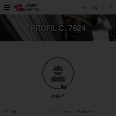
0 Kč
PROFIL Č. 7624
Aleš P.
Profese:
zedníci, sádrokartonáři, instalatéři,