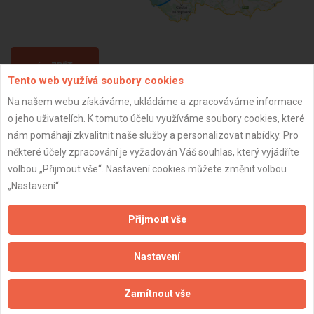
ZPĚT
Tento web využívá soubory cookies
Na našem webu získáváme, ukládáme a zpracováváme informace
Aktualizováno z portálu ARES dne 09.01.2025 18:30:07
o jeho uživatelích. K tomuto účelu využíváme soubory cookies, které
nám pomáhají zkvalitnit naše služby a personalizovat nabídky. Pro
některé účely zpracování je vyžadován Váš souhlas, který vyjádříte
volbou „Přijmout vše“. Nastavení cookies můžete změnit volbou
„Nastavení“.
Důležité informace
Přijmout vše
Naše firmy a řemeslníci
Zpracování a ochrana osobních údajů
Nastavení
Zásady pro používání souborů cookie
Obchodní podmínky (zprostředkování)
Zamítnout vše
Obchodní podmínky (rozpočtování)
Reference