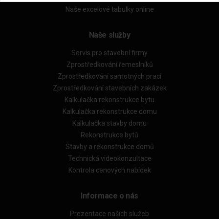
Naše excelové tabulky online
Naše služby
Servis pro stavební firmy
Zprostředkování řemeslníků
Zprostředkování samotných prací
Zprostředkování stavebních zakázek
Kalkulačka rekonstrukce bytu
Kalkulačka rekonstrukce domu
Kalkulačka stavby domu
Rekonstrukce bytů
Stavby a rekonstrukce domů
Technická videokonzultace
Kontrola cenových nabídek
Informace o nás
Prezentace našich služeb