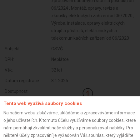
zpracování odborných studií a posudků od
06/2024 , Montáž, opravy, revize a
zkoušky elektrických zařízení od 06/2020 ,
Výroba, instalace, opravy elektrických
strojů a přístrojů, elektronických a
telekomunikačních zařízení od 06/2020
Subjekt:
OSVČ
DPH:
Neplátce
Věk:
32 let
Datum registrace:
8.1.2025
Dostupnost:
Tento web využívá soubory cookies
Na našem webu získáváme, ukládáme a zpracováváme informace
o jeho uživatelích. K tomuto účelu využíváme soubory cookies, které
nám pomáhají zkvalitnit naše služby a personalizovat nabídky. Pro
některé účely zpracování je vyžadován Váš souhlas, který vyjádříte