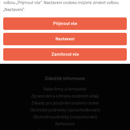
volbou „Přijmout vše“. Nastavení cookies můžete změnit volbou
„Nastavení“.
ZPĚT
Přijmout vše
Nastavení
Aktualizováno z portálu ARES dne 08.01.2025 17:36:36
Zamítnout vše
Důležité informace
Naše firmy a řemeslníci
Zpracování a ochrana osobních údajů
Zásady pro používání souborů cookie
Obchodní podmínky (zprostředkování)
Obchodní podmínky (rozpočtování)
Reference