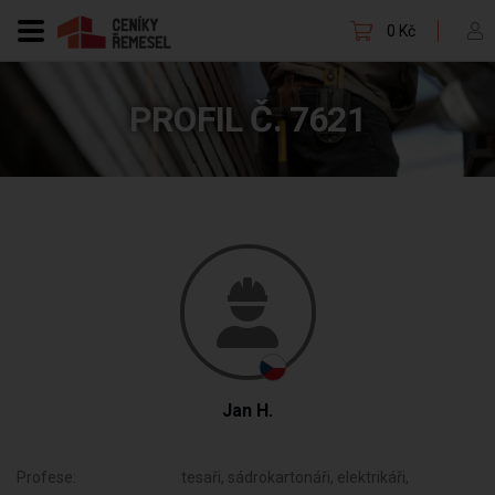
0 Kč
PROFIL Č. 7621
Jan H.
Profese:
tesaři, sádrokartonáři, elektrikáři,