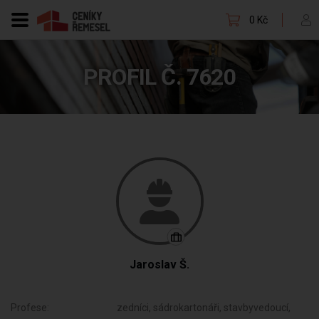
0 Kč
PROFIL Č. 7620
Jaroslav Š.
Profese:
zedníci, sádrokartonáři, stavbyvedoucí,