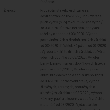
fasádníci
Živnosti:
Provádění staveb, jejich změn a odstraňování od 05/2022 , Chov zvířat a jejich výcvik (s výjimkou živočišné výroby) od 03/2020 , Úprava nerostů, dobývání rašeliny a bahna od 03/2020 , Výroba potravinářských a škrobárenských výrobků od 03/2020 , Pěstitelské pálení od 03/2020 , Výroba textilií, textilních výrobků, oděvů a oděvních doplňků od 03/2020 , Výroba krmiv, krmných směsí, doplňkových látek a premixů od 03/2020 , Výroba a opravy obuvi, brašnářského a sedlářského zboží od 03/2020 , Zpracování dřeva, výroba dřevěných, korkových, proutěných a slaměných výrobků od 03/2020 , Výroba vlákniny, papíru a lepenky a zboží z těchto materiálů od 03/2020 , Vydavatelské činnosti, polygrafická výroba, knihařské a kopírovací práce od 03/2020 , Výroba koksu, surového dehtu a jiných pevných paliv od 03/2020 , Výroba chemických látek a chemických směsí nebo předmětů a kosmetických přípravků od 03/2020 , Výroba hnojiv od 03/2020 , Výroba plastových a pryžových výrobků od 03/2020 , Výroba a zpracování skla od 03/2020 , Výroba stavebních hmot, porcelánových, keramických a sádrových výrobků od 03/2020 , Výroba brusiv a ostatních minerálních nekovových výrobků od 03/2020 , Broušení technického a šperkového kamene od 03/2020 , Výroba a hutní zpracování železa, drahých a neželezných kovů a jejich slitin od 03/2020 , Výroba kovových konstrukcí a kovodělných výrobků od 03/2020 , Umělecko-řemeslné zpracování kovů od 03/2020 , Povrchové úpravy a svařování kovů a dalších materiálů od 03/2020 , Výroba měřicích, zkušebních, navigačních, optických a fotografických přístrojů a zařízení od 03/2020 , Výroba elektronických součástek, elektrických zařízení a výroba a opravy elektrických strojů, přístrojů a elektronických zařízení pracujících na malém napětí od 03/2020 , Výroba neelektrických zařízení pro domácnost od 03/2020 , Výroba strojů a zařízení od 03/2020 , Výroba motorových a přípojných vozidel a karoserií od 03/2020 , Stavba a výroba plavidel od 03/2020 , Výroba, vývoj, projektování, zkoušky, instalace, údržba, opravy, modifikace a konstrukční změny letadel, motorů letadel, vrtulí, letadlových částí a zařízení a leteckých pozemních zařízení od 03/2020 , Výroba drážních hnacích vozidel a drážních vozidel na dráze tramvajové, trolejbusové a lanové a železničního parku od 03/2020 , Výroba jízdních kol, vozíků pro invalidy a jiných nemotorových dopravních prostředků od 03/2020 , Výroba a opravy čalounických výrobků od 03/2020 , Výroba, opravy a údržba sportovních potřeb, her, hraček a dětských kočárků od 03/2020 , Výroba zdravotnických prostředků od 03/2020 , Výroba a opravy zdrojů ionizujícího záření od 03/2020 , Výroba školních a kancelářských potřeb, kromě výrobků z papíru, výroba bižuterie, kartáčnického a konfekčního zboží, deštníků, upomínkových předmětů od 03/2020 , Provozování vodovodů a kanalizací a úprava a rozvod vody od 03/2020 , Nakládání s odpady (vyjma nebezpečných) od 03/2020 , Přípravné a dokončovací stavební práce, specializované stavební činnosti od 03/2020 , Sklenářské práce, rámování a paspartování od 03/2020 , Zprostředkování obchodu a služeb od 03/2020 , Velkoobchod a maloobchod od 03/2020 , Projektování pozemkových úprav od 03/2020 , Zastavárenská činnost a maloobchod s použitým zbožím od 03/2020 , Údržba motorových vozidel a jejich příslušenství od 03/2020 , Příprava a vypracování technických návrhů, grafické a kresličské práce od 03/2020 , Projektování elektrických zařízení od 03/2020 , Skladování, balení zboží, manipulace s nákladem a technické činnosti v dopravě od 03/2020 , Výzkum a vývoj v oblasti přírodních a technických věd nebo společenských věd od 03/2020 , Zasilatelství a zastupování v celním řízení od 03/2020 , Testování, měření, analýzy a kontroly od 03/2020 , Ubytovací služby od 03/2020 ,