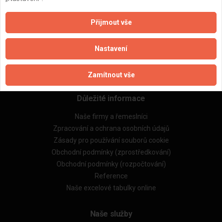
ZPĚT
Přijmout vše
Aktualizováno z portálu ARES dne 05.01.2025 14:24:07
Nastavení
Zamítnout vše
Důležité informace
Naše firmy a řemeslníci
Zpracování a ochrana osobních údajů
Zásady pro používání souborů cookie
Obchodní podmínky (zprostředkování)
Obchodní podmínky (rozpočtování)
Reference
Naše excelové tabulky online
Naše služby