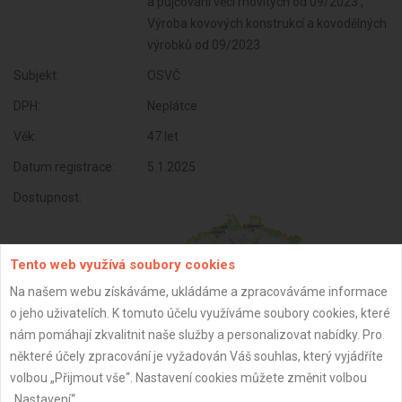
a půjčování věcí movitých od 09/2023 ,
Výroba kovových konstrukcí a kovodělných
výrobků od 09/2023
Subjekt:
OSVČ
DPH:
Neplátce
Věk:
47 let
Datum registrace:
5.1.2025
Dostupnost:
Tento web využívá soubory cookies
Na našem webu získáváme, ukládáme a zpracováváme informace
o jeho uživatelích. K tomuto účelu využíváme soubory cookies, které
nám pomáhají zkvalitnit naše služby a personalizovat nabídky. Pro
některé účely zpracování je vyžadován Váš souhlas, který vyjádříte
volbou „Přijmout vše“. Nastavení cookies můžete změnit volbou
„Nastavení“.