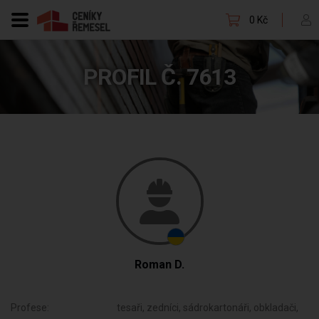
0 Kč
PROFIL Č. 7613
Roman D.
Profese:
tesaři, zedníci, sádrokartonáři, obkladači,