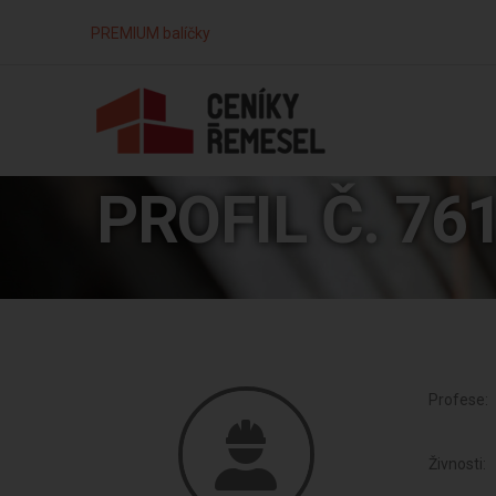
PREMIUM balíčky
PROFIL Č. 76
Profese:
Živnosti: