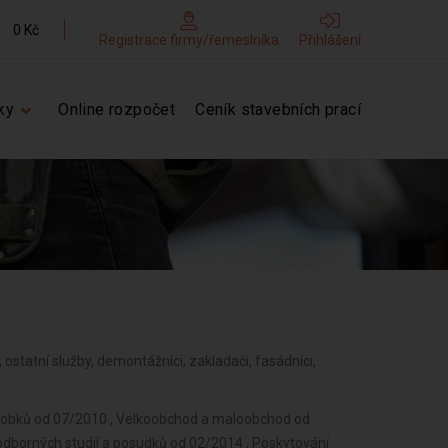
0 Kč
Registrace firmy/řemeslníka
Přihlášení
ky
Online rozpočet
Ceník stavebních prací
i, ostatní služby, demontážníci, zakladači, fasádníci,
ýrobků od 07/2010 , Velkoobchod a maloobchod od
odborných studií a posudků od 02/2014 , Poskytování