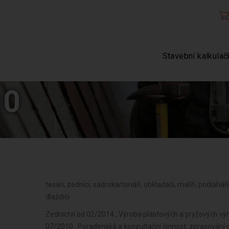
Stavební kalkulač
10
tesaři, zedníci, sádrokartonáři, obkladači, malíři, podlahář
dlaždiči
Zednictví od 02/2014 , Výroba plastových a pryžových v
07/2010 , Poradenská a konzultační činnost, zpracování 