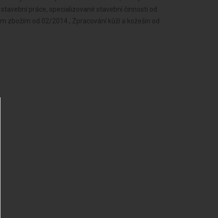
stavební práce, specializované stavební činnosti od
m zbožím od 02/2014 , Zpracování kůží a kožešin od