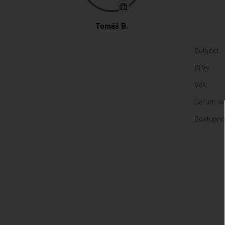
Tomáš B.
Subjekt:
DPH:
Věk:
Datum reg
Dostupno