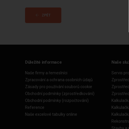
ZPĚT
Důležité informace
Naše slu
Naše firmy a řemeslníci
Servis pr
Zpracování a ochrana osobních údajů
Zprostře
Zásady pro používání souborů cookie
Zprostře
Obchodní podmínky (zprostředkování)
Zprostře
Obchodní podmínky (rozpočtování)
Kalkulačk
Reference
Kalkulač
Naše excelové tabulky online
Kalkulač
Rekonstr
Stavby a