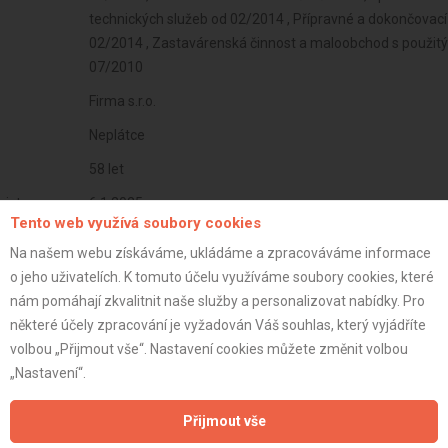
technických služeb od 02/2014 , Přípravné a dokončovací 
02/2014 , Zastavárenská činnost a maloobchod s použitý
07/2010
Firma s.r.o.
Neplátce
58 let
istrace:
6.1.2025
Tento web využívá soubory cookies
st:
Na našem webu získáváme, ukládáme a zpracováváme informace
o jeho uživatelích. K tomuto účelu využíváme soubory cookies, které
nám pomáhají zkvalitnit naše služby a personalizovat nabídky. Pro
některé účely zpracování je vyžadován Váš souhlas, který vyjádříte
volbou „Přijmout vše“. Nastavení cookies můžete změnit volbou
„Nastavení“.
Přijmout vše