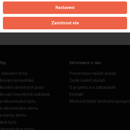
Nastavení
Aktualizováno z portálu ARES dne 06.01.2025 15:24:49
Zamítnout vše
žby
Informace o nás
o stavební firmy
Prezentace našich služeb
dkování řemeslníků
Ceník našich služeb
dkování samotných prací
O projektu a o zakladateli
dkování stavebních zakázek
Kontakt
a rekonstrukce bytu
Možnosti bližší obchodní spolupr
ka rekonstrukce domu
ka stavby domu
ukce bytů
 rekonstrukce domů