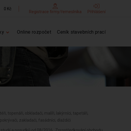
0 Kč
Registrace firmy/řemeslníka
Přihlášení
ky
Online rozpočet
Ceník stavebních prací
éři, topenáři, obkladači, malíři, lakýrníci, tapetáři,
 pokrývači, zakladači, fasádníci, dlaždiči
 studií a posudků od 08/2016 , Zprostředkování obchodu