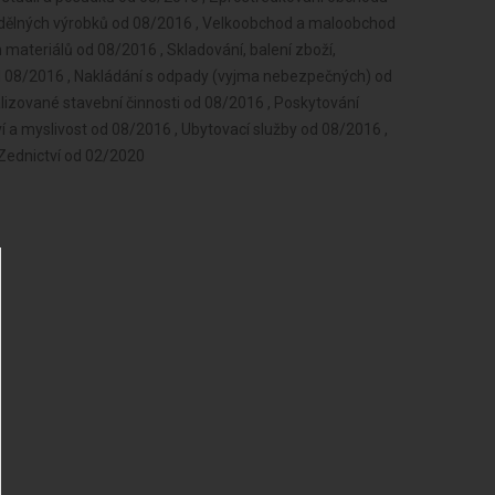
odělných výrobků od 08/2016 , Velkoobchod a maloobchod
 materiálů od 08/2016 , Skladování, balení zboží,
d 08/2016 , Nakládání s odpady (vyjma nebezpečných) od
lizované stavební činnosti od 08/2016 , Poskytování
tví a myslivost od 08/2016 , Ubytovací služby od 08/2016 ,
 Zednictví od 02/2020