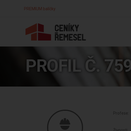
PREMIUM balíčky
PROFIL Č. 75
Profese:
Živnosti: