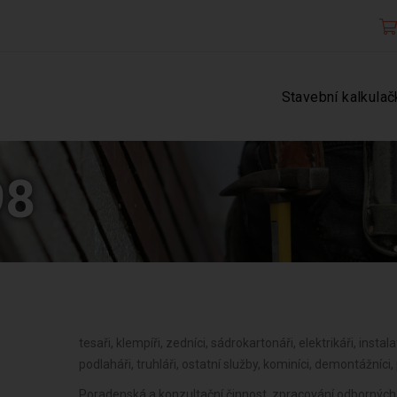
Stavební kalkulač
98
tesaři, klempíři, zedníci, sádrokartonáři, elektrikáři, instalat
podlaháři, truhláři, ostatní služby, kominíci, demontážníci,
Poradenská a konzultační činnost, zpracování odborných