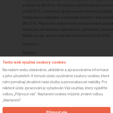
a služeb od 08/2016 , Výroba kovových konstrukcí a kov
od 08/2016 , Povrchové úpravy a svařování kovů a dalších
manipulace s nákladem a technické činnosti v dopravě o
08/2016 , Přípravné a dokončovací stavební práce, specia
služeb pro zemědělství, zahradnictví, rybníkářství, lesnic
Nákup, prodej, správa a údržba nemovitostí od 03/2020 ,
Firma s.r.o.
Neplátce
42 let
Tento web využívá soubory cookies
istrace:
4.1.2025
Na našem webu získáváme, ukládáme a zpracováváme informace
o jeho uživatelích. K tomuto účelu využíváme soubory cookies, které
st:
nám pomáhají zkvalitnit naše služby a personalizovat nabídky. Pro
některé účely zpracování je vyžadován Váš souhlas, který vyjádříte
volbou „Přijmout vše“. Nastavení cookies můžete změnit volbou
„Nastavení“.
Přijmout vše