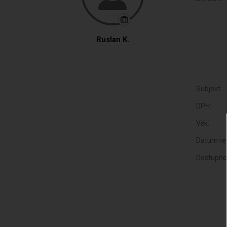
Ruslan K.
Subjekt:
DPH:
Věk:
Datum reg
Dostupno