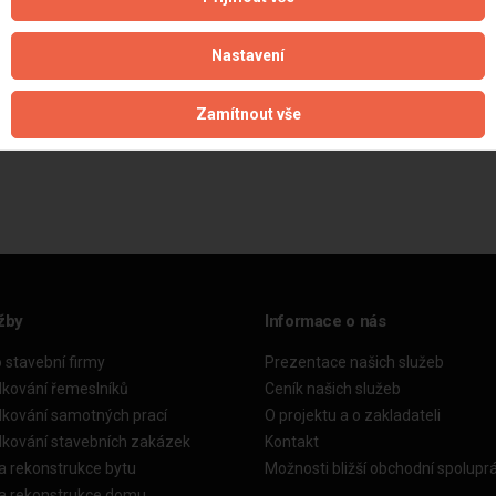
Nastavení
Zamítnout vše
Aktualizováno z portálu ARES dne 04.01.2025 16:53:09
žby
Informace o nás
o stavební firmy
Prezentace našich služeb
dkování řemeslníků
Ceník našich služeb
dkování samotných prací
O projektu a o zakladateli
dkování stavebních zakázek
Kontakt
a rekonstrukce bytu
Možnosti bližší obchodní spolupr
ka rekonstrukce domu