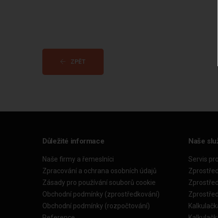
ZPĚT
Důležité informace
Naše slu
Naše firmy a řemeslníci
Servis pr
Zpracování a ochrana osobních údajů
Zprostře
Zásady pro používání souborů cookie
Zprostře
Obchodní podmínky (zprostředkování)
Zprostře
Obchodní podmínky (rozpočtování)
Kalkulačk
Reference
Kalkulač