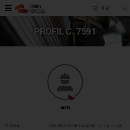
0 Kč
PROFIL Č. 7591
Jiří D.
Profese:
instalatéři, topenáři, ostatní služby, plynaři,