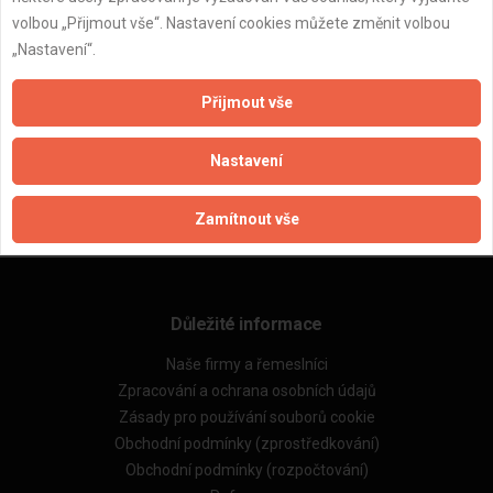
volbou „Přijmout vše“. Nastavení cookies můžete změnit volbou
„Nastavení“.
Přijmout vše
ZPĚT
Nastavení
Aktualizováno z portálu ARES dne 27.04.2025 14:50:14
Zamítnout vše
Důležité informace
Naše firmy a řemeslníci
Zpracování a ochrana osobních údajů
Zásady pro používání souborů cookie
Obchodní podmínky (zprostředkování)
Obchodní podmínky (rozpočtování)