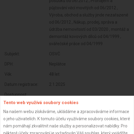
posudků od 06/2012 , Pronájem a
půjčování věcí movitých od 06/2012 ,
Výroba, obchod a služby jinde nezařazené
od 06/2012 , Nákup, prodej, správa a
údržba nemovitostí od 03/2020 , montáž a
demontáž kovových dílců od 04/1999 ,
svářečské práce od 04/1999
Subjekt:
OSVČ
DPH:
Neplátce
Věk:
48 let
Datum registrace:
2.1.2025
Dostupnost:
Tento web využívá soubory cookies
Na našem webu získáváme, ukládáme a zpracováváme informace
o jeho uživatelích. K tomuto účelu využíváme soubory cookies, které
nám pomáhají zkvalitnit naše služby a personalizovat nabídky. Pro
některé účely zpracování je vyžadován Váš souhlas, který vyjádříte