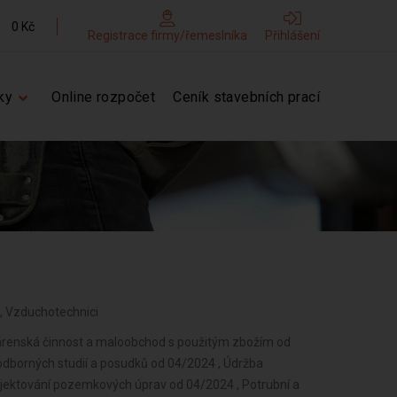
0 Kč
Registrace firmy/řemeslníka
Přihlášení
ky
Online rozpočet
Ceník stavebních prací
ři, Vzduchotechnici
 rybníkářství, lesnictví a myslivost od 04/2024 , Činnost odborného lesního hospodáře a vyhotovování lesních hospodářských plánů a osnov od 04/2024 , Výroba neelektrických zařízení pro domácnost od 04/2024 , Diagnostická, zkušební a poradenská činnost v ochraně rostlin a ošetřování rostlin, rostlinných produktů, objektů a půdy proti škodlivým organismům přípravky na ochranu rostlin nebo biocidními přípravky od 04/2024 , Nakládání s reprodukčním materiálem lesních dřevin od 04/2024 , Úprava nerostů, dobývání rašeliny a bahna od 04/2024 , Chov zvířat a jejich výcvik (s výjimkou živočišné výroby) od 04/2024 , Výroba potravinářských a škrobárenských výrobků od 04/2024 , Pěstitelské pálení od 04/2024 , Výroba krmiv, krmných směsí, doplňkových látek a premixů od 04/2024 , Výroba textilií, textilních výrobků, oděvů a oděvních doplňků od 04/2024 , Výroba a opravy obuvi, brašnářského a sedlářského zboží od 04/2024 , Zpracování dřeva, výroba dřevěných, korkových, proutěných a slaměných výrobků od 04/2024 , Výroba vlákniny, papíru a lepenky a zboží z těchto materiálů od 04/2024 , Vydavatelské činnosti, polygrafická výroba, knihařské a kopírovací práce od 04/2024 , Výroba, rozmnožování, distribuce, prodej, pronájem zvukových a zvukově-obrazových záznamů a výroba nenahraných nosičů údajů a záznamů od 04/2024 , Výroba koksu, surového dehtu a jiných pevných paliv od 04/2024 , Výroba chemických látek a chemických směsí nebo předmětů a kosmetických přípravků od 04/2024 , Výroba hnojiv od 04/2024 , Výroba plastových a pryžových výrobků od 04/2024 , Výroba a zpracování skla od 04/2024 , Výroba stavebních hmot, porcelánových, keramických a sádrových výrobků od 04/2024 , Výroba brusiv a ostatních minerálních nekovových výrobků od 04/2024 , Broušení technického a šperkového kamene od 04/2024 , Výroba a hutní zpracování železa, drahých a neželezných kovů a jejich slitin od 04/2