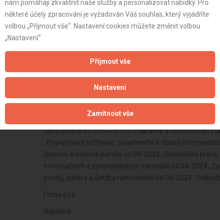
nám pomáhají zkvalitnit naše služby a personalizovat nabídky. Pro
některé účely zpracování je vyžadován Váš souhlas, který vyjádříte
volbou „Přijmout vše“. Nastavení cookies můžete změnit volbou
„Nastavení“.
Přijmout vše
Nastavení
Zamítnout vše
Firma s.r.o.
Neplátce