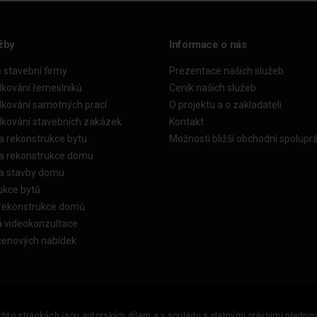
žby
Informace o nás
o stavební firmy
Prezentace našich služeb
dkování řemeslníků
Ceník našich služeb
dkování samotných prací
O projektu a o zakladateli
dkování stavebních zakázek
Kontakt
a rekonstrukce bytu
Možnosti bližší obchodní spolupr
ka rekonstrukce domu
ka stavby domu
ukce bytů
 rekonstrukce domů
á videokonzultace
cenových nabídek
ěchto stránkách jsou autorským dílem a v souladu s platnými právními předpisy 