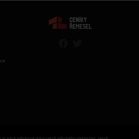
áce
si autor vyhrazuje právo jejich výlučného vlastnictví. Jejich