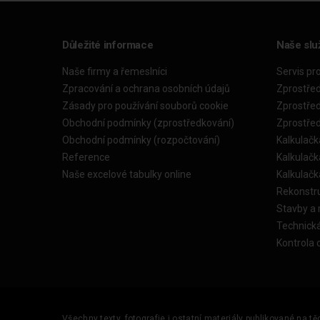
Důležité informace
Naše slu
Naše firmy a řemeslníci
Servis pr
Zpracování a ochrana osobních údajů
Zprostře
Zásady pro používání souborů cookie
Zprostře
Obchodní podmínky (zprostředkování)
Zprostře
Obchodní podmínky (rozpočtování)
Kalkulačk
Reference
Kalkulač
Naše excelové tabulky online
Kalkulač
Rekonstr
Stavby a
Technick
Kontrola 
Všechny texty, fotografie i ostatní materiály publikované na t