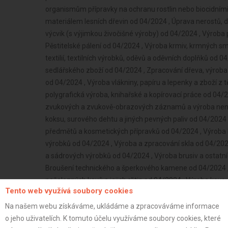
Tento web využívá soubory cookies
Na našem webu získáváme, ukládáme a zpracováváme informace
o jeho uživatelích. K tomuto účelu využíváme soubory cookies, které