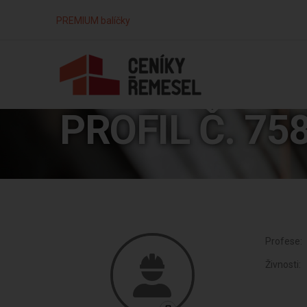
PREMIUM balíčky
PROFIL Č. 75
Profese:
Živnosti: