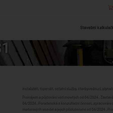
Stavební kalkulač
81
instalatéři, topenáři, ostatní služby, stavbyvedoucí, plyna
Pronájem a půjčování věcí movitých od 04/2024 , Zastavárenská činnost a maloobchod s použitým zbožím od 04/2024 , Poradenská a konzultační činnost, zpracování odborných studií a posudků od 04/2024 , Údržba motorových vozidel a jejich příslušenství od 04/2024 , Projektování pozemkových úprav od 04/2024 , Potrubní a pozemní doprava (vyjma železniční a silniční motorové dopravy) od 04/2024 , Příprava a vypracování technických návrhů, grafické a kresličské práce od 04/2024 , Skladování, balení zboží, manipulace s nákladem a technické činnosti v dopravě od 04/2024 , Zasilatelství a zastupování v celním řízení od 04/2024 , Projektování elektrických zařízení od 04/2024 , Ubytovací služby od 04/2024 , Výzkum a vývoj v oblasti přírodních a technických věd nebo společenských věd od 04/2024 , Testování, měření, analýzy a kontroly od 04/2024 , Reklamní činnost, marketing, mediální zastoupení od 04/2024 , Návrhářská, designérská, aranžérská činnost a modeling od 04/2024 , Fotografické služby od 04/2024 , Překladatelská a tlumočnická činnost od 04/2024 , Služby v oblasti administrativní správy a služby organizačně hospodářské povahy od 04/2024 , Provozování cestovní agentury a průvodcovská činnost v oblasti cestovního ruchu od 04/2024 , Provozování kulturních, kulturně-vzdělávacích a zábavních zařízení, pořádání kulturních produkcí, zábav, výstav, veletrhů, přehlídek, prodejních a obdobných akcí od 04/2024 , Mimoškolní výchova a vzdělávání, pořádání kurzů, školení, včetně lektorské činnosti od 04/2024 , Provozování tělovýchovných a sportovních zařízení a organizování sportovní činnosti od 04/2024 , Praní pro domácnost, žehlení, opravy a údržba oděvů, bytového textilu a osobního zboží od 04/2024 , Poskytování technických služeb od 04/2024 , Opravy a údržba potřeb pro domácnost, předmětů kulturní povahy, výrobků jemné mechaniky, optických přístrojů a měřidel od 04/2024 , Poskytování služeb osobního charakteru a pro osobní hygienu od 04/2024 , Poskytování služeb pro rodinu a domácnost od 04/2024 , Poskytování služeb pro zemědělství, zahradnictví,