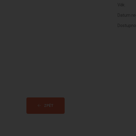
Věk:
Datum reg
Dostupno
ZPĚT