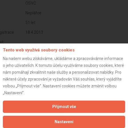
OSVČ
Neplátce
51 let
istrace:
18.4.2013
st:
Tento web využívá soubory cookies
Na našem webu získáváme, ukládáme a zpracováváme informace
o jeho uživatelích. K tomuto účelu využíváme soubory cookies, které
nám pomáhají zkvalitnit naše služby a personalizovat nabídky. Pro
některé účely zpracování je vyžadován Váš souhlas, který vyjádříte
volbou „Přijmout vše“. Nastavení cookies můžete změnit volbou
„Nastavení“.
Přijmout vše
Aktualizováno z portálu ARES dne 30.12.2024 21:30:07
Nastavení