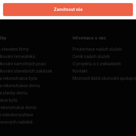
Zamítnout vše
žby
Informace o nás
o stavební firmy
Prezentace našich služeb
dkování řemeslníků
Ceník našich služeb
dkování samotných prací
O projektu a o zakladateli
dkování stavebních zakázek
Kontakt
a rekonstrukce bytu
Možnosti bližší obchodní spolupr
ka rekonstrukce domu
ka stavby domu
ukce bytů
 rekonstrukce domů
á videokonzultace
cenových nabídek