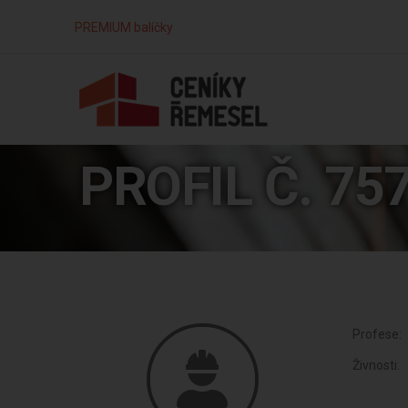
PREMIUM balíčky
PROFIL Č. 75
Profese:
Živnosti: