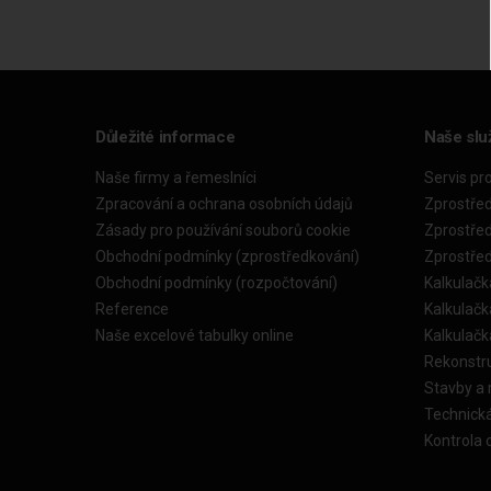
Důležité informace
Naše slu
Naše firmy a řemeslníci
Servis pr
Zpracování a ochrana osobních údajů
Zprostře
Zásady pro používání souborů cookie
Zprostře
Obchodní podmínky (zprostředkování)
Zprostře
Obchodní podmínky (rozpočtování)
Kalkulačk
Reference
Kalkulač
Naše excelové tabulky online
Kalkulač
Rekonstr
Stavby a
Technick
Kontrola 