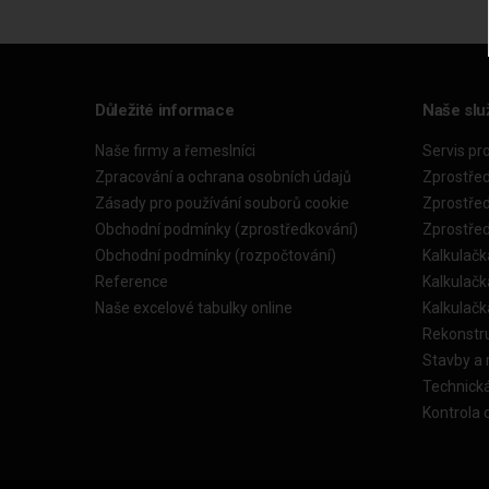
Důležité informace
Naše slu
Naše firmy a řemeslníci
Servis pr
Zpracování a ochrana osobních údajů
Zprostře
Zásady pro používání souborů cookie
Zprostře
Obchodní podmínky (zprostředkování)
Zprostře
Obchodní podmínky (rozpočtování)
Kalkulačk
Reference
Kalkulač
Naše excelové tabulky online
Kalkulač
Rekonstr
Stavby a
Technick
Kontrola 