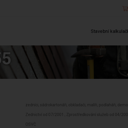
Stavební kalkulač
55
zedníci, sádrokartonáři, obkladači, malíři, podlaháři, demon
Zednictví od 07/2001 , Zprostředkování služeb od 04/20
OSVČ