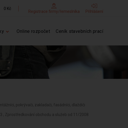
0 Kč
Registrace firmy/řemeslníka
Přihlášení
ky
Online rozpočet
Ceník stavebních prací
tážníci, pokrývači, zakladači, fasádníci, dlaždiči
03 , Zprostředkování obchodu a služeb od 11/2008