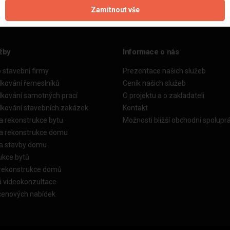
Zamítnout vše
žby
Informace o nás
o stavební firmy
Prezentace našich služeb
dkování řemeslníků
Ceník našich služeb
dkování samotných prací
O projektu a o zakladateli
dkování stavebních zakázek
Kontakt
a rekonstrukce bytu
Možnosti bližší obchodní spolupr
ka rekonstrukce domu
ka stavby domu
ukce bytů
 rekonstrukce domů
á videokonzultace
cenových nabídek