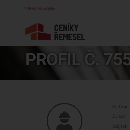
PREMIUM balíčky
PROFIL Č. 75
Profese:
Živnosti:
Subjekt: