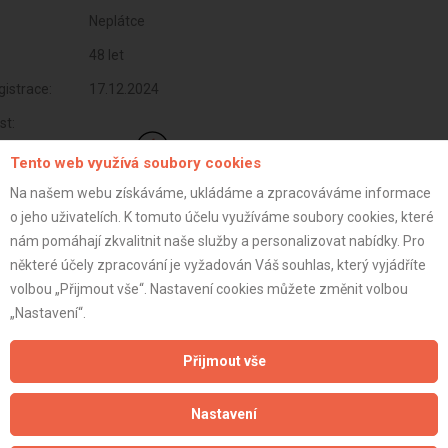
Neplátce
48 let
istrace:
17.12.2024
st:
Tento web využívá soubory cookies
Na našem webu získáváme, ukládáme a zpracováváme informace
o jeho uživatelích. K tomuto účelu využíváme soubory cookies, které
nám pomáhají zkvalitnit naše služby a personalizovat nabídky. Pro
některé účely zpracování je vyžadován Váš souhlas, který vyjádříte
volbou „Přijmout vše“. Nastavení cookies můžete změnit volbou
„Nastavení“.
Přijmout vše
Aktualizováno z portálu ARES dne 17.12.2024 11:23:19
Nastavení