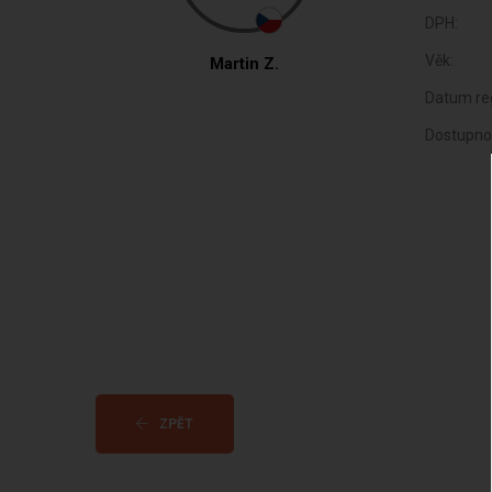
DPH:
Věk:
Martin Z.
Datum reg
Dostupno
ZPĚT