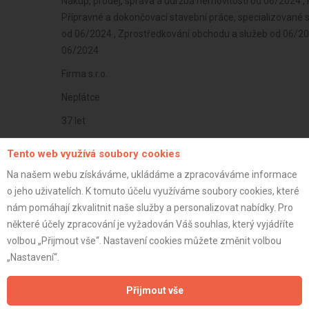
Nákup, prodej, správa a údržba nemovitostí od 06/2024 ,
Přípravné a dokončovací stavební práce, specializované
od 06/2024 , Zprostředkování obchodu a služeb od 06/202
06/2024
Firma s.r.o.
Neplátce
37 let
istrace:
16.12.2024
Tento web využívá soubory cookies
st:
Na našem webu získáváme, ukládáme a zpracováváme informace
o jeho uživatelích. K tomuto účelu využíváme soubory cookies, které
nám pomáhají zkvalitnit naše služby a personalizovat nabídky. Pro
některé účely zpracování je vyžadován Váš souhlas, který vyjádříte
volbou „Přijmout vše“. Nastavení cookies můžete změnit volbou
„Nastavení“.
Přijmout vše