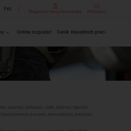
0 Kč
Registrace firmy/řemeslníka
Přihlášení
ky
Online rozpočet
Ceník stavebních prací
éři, topenáři, obkladači, malíři, lakýrníci, tapetáři,
, Vzduchotechnici, kominíci, demontážníci, pokrývači,