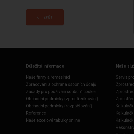
ZPĚT
Důležité informace
Naše slu
Naše firmy a řemeslníci
Servis pr
Zpracování a ochrana osobních údajů
Zprostře
Zásady pro používání souborů cookie
Zprostře
Obchodní podmínky (zprostředkování)
Zprostře
Obchodní podmínky (rozpočtování)
Kalkulačk
Reference
Kalkulač
Naše excelové tabulky online
Kalkulač
Rekonstr