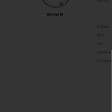
Živnosti:
Michal M.
Subjekt:
DPH:
Věk:
Datum reg
Dostupno