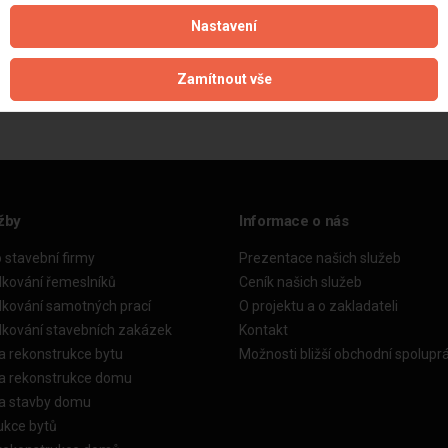
Nastavení
Aktualizováno z portálu ARES dne 10.12.2025 17:52:03
Zamítnout vše
žby
Informace o nás
o stavební firmy
Prezentace našich služeb
dkování řemeslníků
Ceník našich služeb
dkování samotných prací
O projektu a o zakladateli
dkování stavebních zakázek
Kontakt
a rekonstrukce bytu
Možnosti bližší obchodní spolupr
ka rekonstrukce domu
ka stavby domu
ukce bytů