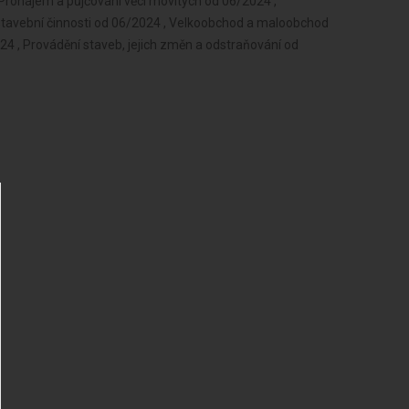
 Pronájem a půjčování věcí movitých od 06/2024 ,
 stavební činnosti od 06/2024 , Velkoobchod a maloobchod
4 , Provádění staveb, jejich změn a odstraňování od