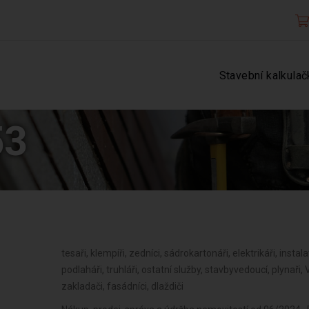
Stavební kalkulač
53
tesaři, klempíři, zedníci, sádrokartonáři, elektrikáři, instalat
podlaháři, truhláři, ostatní služby, stavbyvedoucí, plynaři
zakladači, fasádníci, dlaždiči