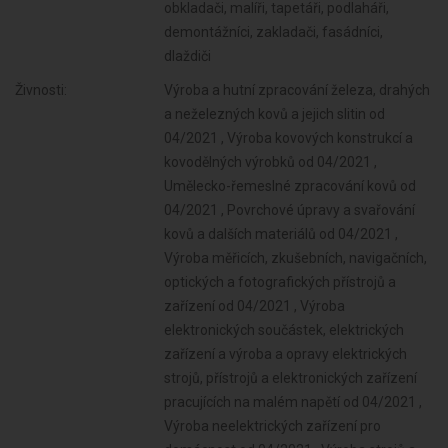
obkladači, malíři, tapetáři, podlaháři,
demontážníci, zakladači, fasádníci,
dlaždiči
Živnosti:
Výroba a hutní zpracování železa, drahých a neželezných kovů a jejich slitin od 04/2021 , Výroba kovových konstrukcí a kovodělných výrobků od 04/2021 , Umělecko-řemeslné zpracování kovů od 04/2021 , Povrchové úpravy a svařování kovů a dalších materiálů od 04/2021 , Výroba měřicích, zkušebních, navigačních, optických a fotografických přístrojů a zařízení od 04/2021 , Výroba elektronických součástek, elektrických zařízení a výroba a opravy elektrických strojů, přístrojů a elektronických zařízení pracujících na malém napětí od 04/2021 , Výroba neelektrických zařízení pro domácnost od 04/2021 , Výroba strojů a zařízení od 04/2021 , Výroba motorových a přípojných vozidel a karoserií od 04/2021 , Stavba a výroba plavidel od 04/2021 , Výroba, vývoj, projektování, zkoušky, instalace, údržba, opravy, modifikace a konstrukční změny letadel, motorů letadel, vrtulí, letadlových částí a zařízení a leteckých pozemních zařízení od 04/2021 , Výroba drážních hnacích vozidel a drážních vozidel na dráze tramvajové, trolejbusové a lanové a železničního parku od 04/2021 , Výroba jízdních kol, vozíků pro invalidy a jiných nemotorových dopravních prostředků od 04/2021 , Výroba, opravy a údržba sportovních potřeb, her, hraček a dětských kočárků od 04/2021 , Výroba zdravotnických prostředků od 04/2021 , Výroba a opravy zdrojů ionizujícího záření od 04/2021 , Výroba školních a kancelářských potřeb, kromě výrobků z papíru, výroba bižuterie, kartáčnického a konfekčního zboží, deštníků, upomínkových předmětů od 04/2021 , Výroba dalších výrobků zpracovatelského průmyslu od 04/2021 , Provozování vodovodů a kanalizací a úprava a rozvod vody od 04/2021 , Nakládání s odpady (vyjma nebezpečných) od 04/2021 , Přípravné a dokončovací stavební práce, specializované stavební činnosti od 04/2021 , Sklenářské práce, rámování a paspartování od 04/2021 , Zprostředkování obchodu a služeb od 04/2021 , Zastavárenská činnost a maloobchod s použitým zbožím od 04/2021 , Údržba motorových vozidel a jejich příslušenství od 04/2021 , Skladování, balení zboží, manipulace s nákladem a technické činnosti v dopravě od 04/2021 , Zasilatelství a zastupování v celním řízení od 04/2021 , Ubytovací služby od 04/2021 , Poskytování software, poradenství v oblasti informačních technologií, zpracování dat, hostingové a související činnosti a webové portály od 04/2021 , Činnost informačních a zpravodajských kanceláří od 04/2021 , Nákup, prodej, správa a údržba nemovitostí od 04/2021 , Poradenská a konzultační činnost, zpracování odborných studií a posudků od 04/2021 , Pronájem a půjčování věcí movitých od 04/2021 , Provozování cestovní agentury a průvodcovská činnost v oblasti cestovního ruchu od 04/2021 , Mimoškolní výchova a vzdělávání, pořádání kurzů, školení, včetně lektorské činnosti od 04/2021 , Příprava a vypracování technických návrhů, grafické a kresličské práce od 04/2021 , Provozování kulturních, kulturně-vzdělávacích a zábavních zařízení, pořádání kulturních produkcí, zábav, výstav, veletrhů, přehlídek, prodejních a obdobných akcí od 04/2021 , Projektování elektrických zařízení od 04/2021 , Provozování tělovýchovných a sportovních zařízení a organizování sportovní činnosti od 04/2021 , Výzkum a vývoj v oblasti přírodních a technických věd nebo společenských věd od 04/2021 , Praní pro domácnost, žehlení, opravy a údržba oděvů, bytového textilu a osobního zboží od 04/2021 , Testování, měření, analýzy a kontroly od 04/2021 , Poskytování technických služeb od 04/2021 , Reklamní činnost, marketing, mediální zastoupení od 04/2021 , Výroba a zpracování skla od 04/2021 , Opravy a údržba potřeb pro domácnost, předmětů kulturní povahy, výrobků jemné mechaniky, optických přístrojů a měřidel od 04/2021 , Návrhářská, designérská, aranžérská činnost a modeling od 04/2021 , Poskytování služeb osobního charakteru a pro osobní hygienu od 04/2021 , Fotografické služby od 04/2021 , Výroba, obchod a služby jinde nezařazené od 04/2021 , Poskytování služeb pro rodinu a domácnost od 04/2021 ,