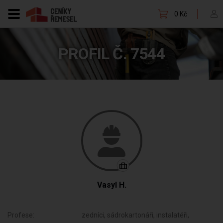
0 Kč
PROFIL Č. 7544
Vasyl H.
Profese:
zedníci, sádrokartonáři, instalatéři,