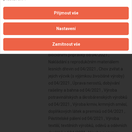
Přijmout vše
Nastavení
Zamítnout vše