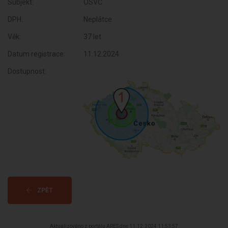
Subjekt:
OSVČ
DPH:
Neplátce
Věk:
37 let
Datum registrace:
11.12.2024
Dostupnost:
ZPĚT
Aktualizováno z portálu ARES dne 11.12.2024 11:53:57