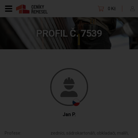
0 Kč
PROFIL Č. 7539
Jan P.
Profese:
zedníci, sádrokartonáři, obkladači, malíři,