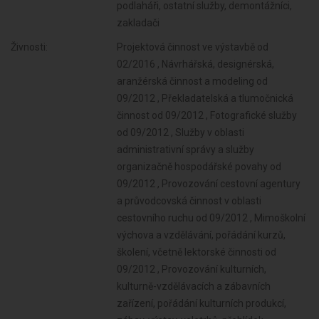
podlaháři, ostatní služby, demontážníci,
zakladači
Živnosti:
Projektová činnost ve výstavbě od 02/2016 , Návrhářská, designérská, aranžérská činnost a modeling od 09/2012 , Překladatelská a tlumočnická činnost od 09/2012 , Fotografické služby od 09/2012 , Služby v oblasti administrativní správy a služby organizačně hospodářské povahy od 09/2012 , Provozování cestovní agentury a průvodcovská činnost v oblasti cestovního ruchu od 09/2012 , Mimoškolní výchova a vzdělávání, pořádání kurzů, školení, včetně lektorské činnosti od 09/2012 , Provozování kulturních, kulturně-vzdělávacích a zábavních zařízení, pořádání kulturních produkcí, zábav, výstav, veletrhů, přehlídek, prodejních a obdobných akcí od 09/2012 , Provozování tělovýchovných a sportovních zařízení a organizování sportovní činnosti od 09/2012 , Praní pro domácnost, žehlení, opravy a údržba oděvů, bytového textilu a osobního zboží od 09/2012 , Poskytování technických služeb od 09/2012 , Opravy a údržba potřeb pro domácnost, předmětů kulturní povahy, výrobků jemné mechaniky, optických přístrojů a měřidel od 09/2012 , Poskytování služeb pro rodinu a domácnost od 09/2012 , Poskytování služeb osobního charakteru a pro osobní hygienu od 09/2012 , Poskytování služeb pro zemědělství, zahradnictví, rybníkářství, lesnictví a myslivost od 09/2012 , Činnost odborného lesního hospodáře a vyhotovování lesních hospodářských plánů a osnov od 09/2012 , Chov zvířat a jejich výcvik (s výjimkou živočišné výroby) od 09/2012 , Výroba krmiv, krmných směsí, doplňkových látek a premixů od 09/2012 , Pěstitelské pálení od 09/2012 , Zpracování dřeva, výroba dřevěných, korkových, proutěných a slaměných výrobků od 09/2012 , Výroba vlákniny, papíru a lepenky a zboží z těchto materiálů od 09/2012 , Výroba, rozmnožování, distribuce, prodej, pronájem zvukových a zvukově-obrazových záznamů a výroba nenahraných nosičů údajů a záznamů od 09/2012 , Výroba koksu, surového dehtu a jiných pevných paliv od 09/2012 , Výroba hnojiv od 09/2012 , Výroba plastových a pryžových výrobků od 09/2012 , Výroba a zpracování skla od 09/2012 , Výroba stavebních hmot, porcelánových, keramických a sádrových výrobků od 09/2012 , Výroba brusiv a ostatních minerálních nekovových výrobků od 09/2012 , Výroba, obchod a služby jinde nezařazené od 09/2012 , Diagnostická, zkušební a poradenská činnost v ochraně rostlin a ošetřování rostlin, rostlinných produktů, objektů a půdy proti škodlivým organismům přípravky na ochranu rostlin nebo biocidními přípravky od 09/2012 , Nakládání s reprodukčním materiálem lesních dřevin od 09/2012 , Výroba potravinářských a škrobárenských výrobků od 09/2012 , Výroba textilií, textilních výrobků, oděvů a oděvních doplňků od 09/2012 , Broušení technického a šperkového kamene od 09/2012 , Umělecko-řemeslné zpracování kovů od 09/2012 , Výroba strojů a zařízení od 09/2012 , Stavba a výroba plavidel od 09/2012 , Výroba, opravy a údržba sportovních potřeb, her, hraček a dětských kočárků od 09/2012 , Výroba a hutní zpracování železa, drahých a neželezných kovů a jejich slitin od 09/2012 , Výroba kovových konstrukcí a kovodělných výrobků od 09/2012 , Výroba měřicích, zkušebních, navigačních, optických a fotografických přístrojů a zařízení od 09/2012 , Výroba neelektrických zařízení pro domácnost od 09/2012 , Výroba motorových a přípojných vozidel a karoserií od 09/2012 , Výroba, vývoj, projektování, zkoušky, instalace, údržba, opravy, modifikace a konstrukční změny letadel, motorů letadel, vrtulí, letadlových částí a zařízení a leteckých pozemních zařízení od 09/2012 , Výroba drážních hnacích vozidel a drážních vozidel na dráze tramvajové, trolejbusové a lanové a železničního parku od 09/2012 , Výroba jízdních kol, vozíků pro invalidy a jiných nemotorových dopravních prostředků od 09/2012 , Výroba a opravy čalounických výrobků od 09/2012 , Výroba zdravotnických prostředků od 09/2012 , Zastavárenská činnost a maloobchod s použitým zbožím od 09/2012 , Údržba motorových vozidel a jejich příslušenství od 09/2012 , Výroba školních a kancelářských potřeb, kromě výrobků z papíru, výroba bižuterie, kartáčnického a konfekčního zboží, deštníků, upomínkových předmětů