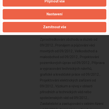
Přijmout vše
Nastavení
Zamítnout vše