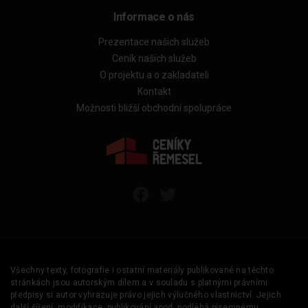
Informace o nás
Prezentace našich služeb
Ceník našich služeb
O projektu a o zakladateli
Kontakt
Možnosti bližší obchodní spolupráce
Všechny texty, fotografie i ostatní materiály publikované na těchto
stránkách jsou autorským dílem a v souladu s platnými právními
předpisy si autor vyhrazuje právo jejich výlučného vlastnictví. Jejich
další šíření, modifikace, publikování apod. podléhá písemnému