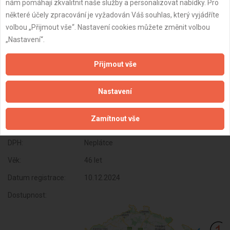
nám pomáhají zkvalitnit naše služby a personalizovat nabídky. Pro
nezařazené od 04/2023 , Velkoobchod a
některé účely zpracování je vyžadován Váš souhlas, který vyjádříte
maloobchod od 04/2023 , Montáž, opravy,
volbou „Přijmout vše“. Nastavení cookies můžete změnit volbou
revize a zkoušky elektrických zařízení od
„Nastavení“.
04/2023 , Výroba, instalace, opravy
elektrických strojů a přístrojů,
Přijmout vše
elektronických a telekomunikačních
zařízení od 04/2023 , Poskytování
Nastavení
technických služeb k ochraně majetku a
osob od 04/2023
Zamítnout vše
Subjekt:
Firma s.r.o.
DPH:
Neplátce
Věk:
46 let
Datum registrace:
10.12.2024
Dostupnost: