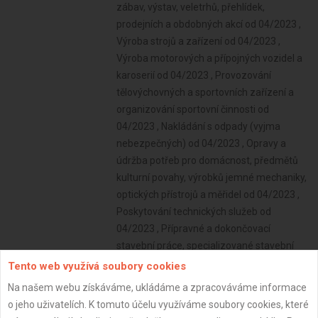
zábav, výstav, veletrhů, přehlídek,
prodejních a obdobných akcí od 04/2023 ,
Výroba strojů a zařízení od 04/2023 ,
Výroba motorových a přípojných vozidel a
karoserií od 04/2023 , Provozování
tělovýchovných a sportovních zařízení a
organizování sportovní činnosti od
04/2023 , Nakládání s odpady (vyjma
nebezpečných) od 04/2023 , Opravy a
údržba potřeb pro domácnost, předmětů
kulturní povahy, výrobků jemné mechaniky,
optických přístrojů a měřidel od 04/2023 ,
Poskytování technických služeb od
04/2023 , Přípravné a dokončovací
stavební práce, specializované stavební
činnosti od 04/2023 , Poskytování služeb
Tento web využívá soubory cookies
pro rodinu a domácnost od 04/2023 ,
Na našem webu získáváme, ukládáme a zpracováváme informace
Zprostředkování obchodu a služeb od
o jeho uživatelích. K tomuto účelu využíváme soubory cookies, které
04/2023 , Výroba, obchod a služby jinde