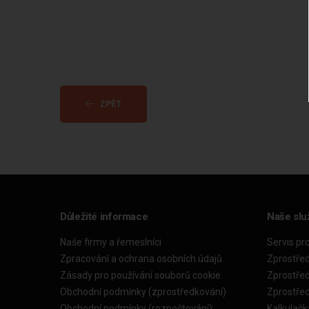
ZPĚT
Důležité informace
Naše slu
Naše firmy a řemeslníci
Servis pr
Zpracování a ochrana osobních údajů
Zprostře
Zásady pro používání souborů cookie
Zprostře
Obchodní podmínky (zprostředkování)
Zprostře
Obchodní podmínky (rozpočtování)
Kalkulačk