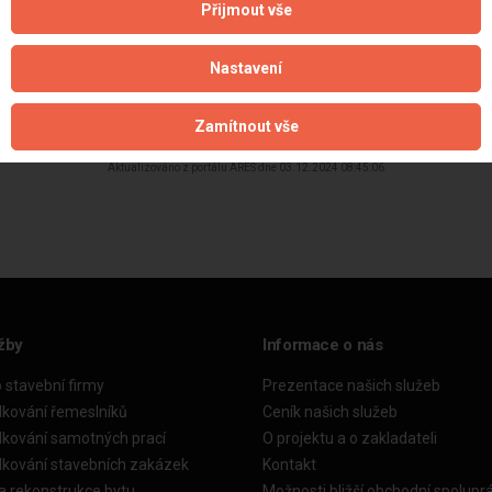
Přijmout vše
Nastavení
Zamítnout vše
Aktualizováno z portálu ARES dne 03.12.2024 08:45:06
žby
Informace o nás
o stavební firmy
Prezentace našich služeb
dkování řemeslníků
Ceník našich služeb
dkování samotných prací
O projektu a o zakladateli
dkování stavebních zakázek
Kontakt
a rekonstrukce bytu
Možnosti bližší obchodní spolupr