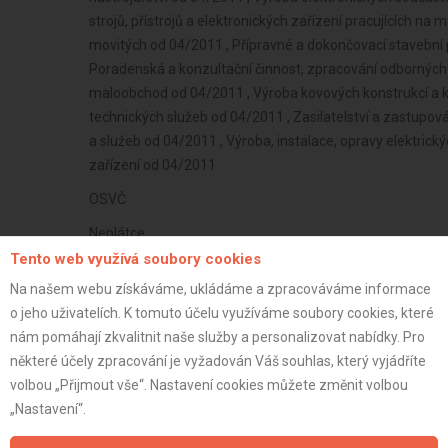
strojů, přístrojů a elektronických zařízení pracujících na
movitých od 04/2011 , Přípravné a dokončovací stavební p
Poradenská a konzultační činnost, zpracování odborných
maloobchod od 04/2011 , Výroba kovových konstrukcí a 
technických služeb od 04/2011 , Zasilatelství a zastupov
a služeb od 04/2011 , Výroba, instalace, opravy elektrický
zařízení od 04/2011
OSVČ
Neplátce
Tento web využívá soubory cookies
51 let
Na našem webu získáváme, ukládáme a zpracováváme informace
istrace:
17.4.2013
o jeho uživatelích. K tomuto účelu využíváme soubory cookies, které
st:
nám pomáhají zkvalitnit naše služby a personalizovat nabídky. Pro
některé účely zpracování je vyžadován Váš souhlas, který vyjádříte
volbou „Přijmout vše“. Nastavení cookies můžete změnit volbou
„Nastavení“.