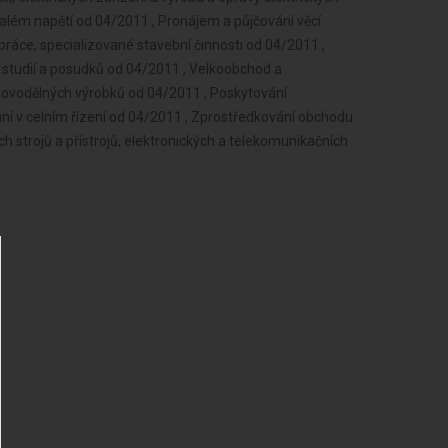
 malém napětí od 04/2011 , Pronájem a půjčování věcí
ráce, specializované stavební činnosti od 04/2011 ,
 studií a posudků od 04/2011 , Velkoobchod a
kovodělných výrobků od 04/2011 , Poskytování
ání v celním řízení od 04/2011 , Zprostředkování obchodu
ch strojů a přístrojů, elektronických a telekomunikačních