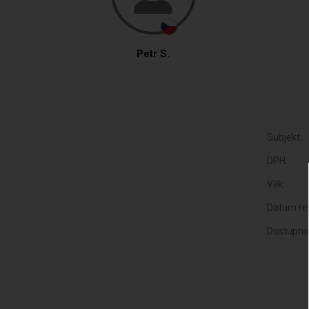
Petr S.
Subjekt:
DPH:
Věk:
Datum reg
Dostupno