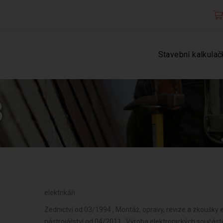
Stavební kalkulač
3
elektrikáři
Zednictví od 03/1994 , Montáž, opravy, revize a zkoušky e
nástrojářství od 04/2011 , Výroba elektronických součáste