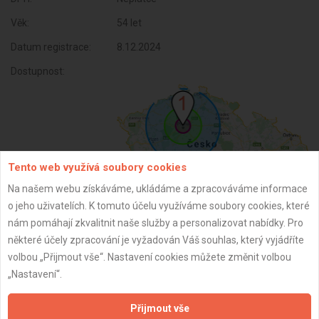
Věk:
54 let
Datum registrace:
8.12.2024
Dostupnost:
Tento web využívá soubory cookies
Na našem webu získáváme, ukládáme a zpracováváme informace
o jeho uživatelích. K tomuto účelu využíváme soubory cookies, které
nám pomáhají zkvalitnit naše služby a personalizovat nabídky. Pro
ZPĚT
některé účely zpracování je vyžadován Váš souhlas, který vyjádříte
volbou „Přijmout vše“. Nastavení cookies můžete změnit volbou
„Nastavení“.
Aktualizováno z portálu ARES dne 08.12.2024 18:49:18
Přijmout vše