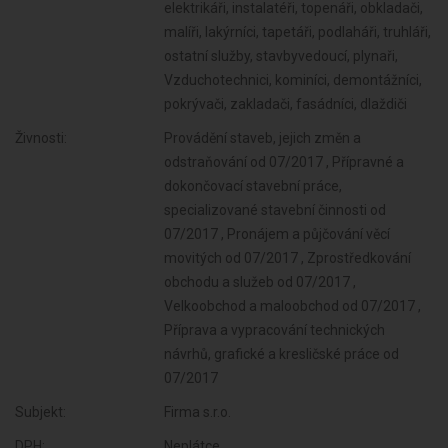
elektrikáři, instalatéři, topenáři, obkladači,
malíři, lakýrníci, tapetáři, podlaháři, truhláři,
ostatní služby, stavbyvedoucí, plynaři,
Vzduchotechnici, kominíci, demontážníci,
pokrývači, zakladači, fasádníci, dlaždiči
Živnosti:
Provádění staveb, jejich změn a
odstraňování od 07/2017 , Přípravné a
dokončovací stavební práce,
specializované stavební činnosti od
07/2017 , Pronájem a půjčování věcí
movitých od 07/2017 , Zprostředkování
obchodu a služeb od 07/2017 ,
Velkoobchod a maloobchod od 07/2017 ,
Příprava a vypracování technických
návrhů, grafické a kresličské práce od
07/2017
Subjekt:
Firma s.r.o.
DPH:
Neplátce