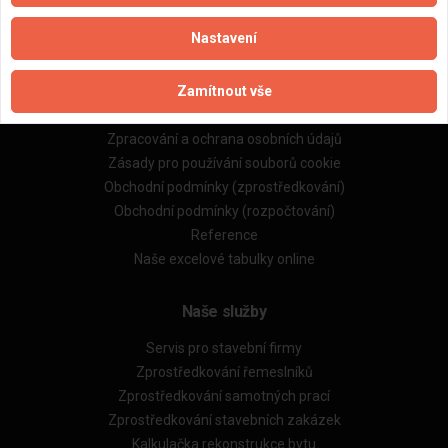
Nastavení
Důležité informace
Zamítnout vše
Naše firmy a řemeslníci
Zpracování a ochrana osobních údajů
Zásady pro používání souborů cookie
Obchodní podmínky (zprostředkování)
Obchodní podmínky (rozpočtování)
Reference
Naše excelové tabulky online
Naše služby
Servis pro stavební firmy
Zprostředkování řemeslníků
Zprostředkování samotných prací
Zprostředkování stavebních zakázek
Kalkulačka rekonstrukce bytu