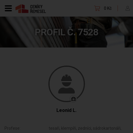
0 Kč
PROFIL Č. 7528
Leonid L.
Profese:
tesaři, klempíři, zedníci, sádrokartonáři,