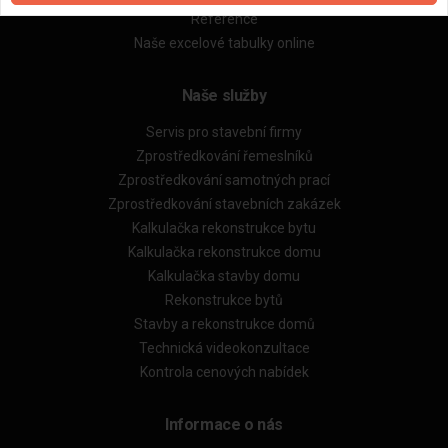
Reference
Naše excelové tabulky online
Naše služby
Servis pro stavební firmy
Zprostředkování řemeslníků
Zprostředkování samotných prací
Zprostředkování stavebních zakázek
Kalkulačka rekonstrukce bytu
Kalkulačka rekonstrukce domu
Kalkulačka stavby domu
Rekonstrukce bytů
Stavby a rekonstrukce domů
Technická videokonzultace
Kontrola cenových nabídek
Informace o nás