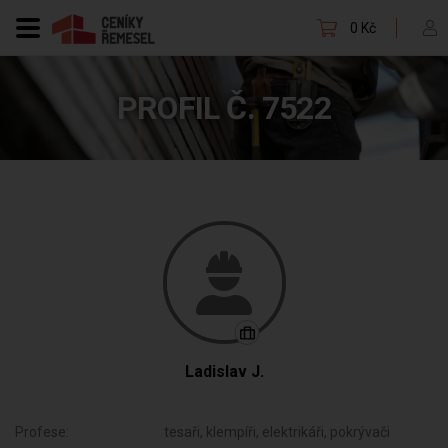
0 Kč
PROFIL Č. 7522
Ladislav J.
Profese:
tesaři, klempíři, elektrikáři, pokrývači