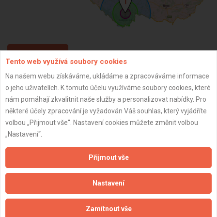
ZPĚT
Tento web využívá soubory cookies
Na našem webu získáváme, ukládáme a zpracováváme informace
o jeho uživatelích. K tomuto účelu využíváme soubory cookies, které
Aktualizováno z portálu ARES dne 03.12.2024 19:46:54
nám pomáhají zkvalitnit naše služby a personalizovat nabídky. Pro
některé účely zpracování je vyžadován Váš souhlas, který vyjádříte
volbou „Přijmout vše“. Nastavení cookies můžete změnit volbou
„Nastavení“.
Důležité informace
Přijmout vše
Naše firmy a řemeslníci
Zpracování a ochrana osobních údajů
Nastavení
Zásady pro používání souborů cookie
Obchodní podmínky (zprostředkování)
Zamítnout vše
Obchodní podmínky (rozpočtování)