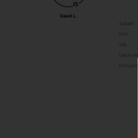
David L.
Subjekt:
DPH:
Věk:
Datum reg
Dostupno