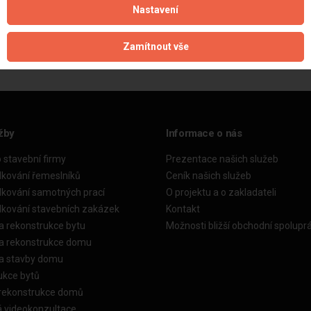
Nastavení
Aktualizováno z portálu ARES dne 05.12.2024 10:32:16
Zamítnout vše
žby
Informace o nás
o stavební firmy
Prezentace našich služeb
dkování řemeslníků
Ceník našich služeb
dkování samotných prací
O projektu a o zakladateli
dkování stavebních zakázek
Kontakt
a rekonstrukce bytu
Možnosti bližší obchodní spolupr
ka rekonstrukce domu
ka stavby domu
ukce bytů
 rekonstrukce domů
á videokonzultace