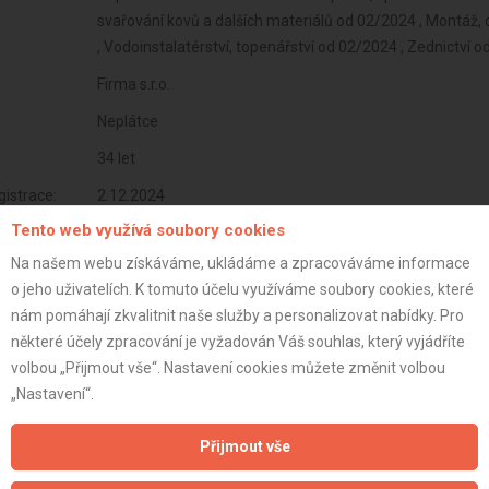
svařování kovů a dalších materiálů od 02/2024 , Montáž, 
, Vodoinstalatérství, topenářství od 02/2024 , Zednictví 
Firma s.r.o.
Neplátce
34 let
istrace:
2.12.2024
Tento web využívá soubory cookies
st:
Na našem webu získáváme, ukládáme a zpracováváme informace
o jeho uživatelích. K tomuto účelu využíváme soubory cookies, které
nám pomáhají zkvalitnit naše služby a personalizovat nabídky. Pro
některé účely zpracování je vyžadován Váš souhlas, který vyjádříte
volbou „Přijmout vše“. Nastavení cookies můžete změnit volbou
„Nastavení“.
Přijmout vše