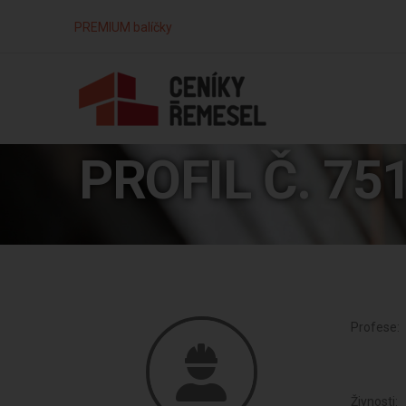
PREMIUM balíčky
PROFIL Č. 75
Profese:
Živnosti: