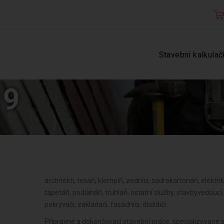
Stavební kalkulač
19
architekti, tesaři, klempíři, zedníci, sádrokartonáři, elektriká
tapetáři, podlaháři, truhláři, ostatní služby, stavbyvedouc
pokrývači, zakladači, fasádníci, dlaždiči
Přípravné a dokončovací stavební práce, specializované 