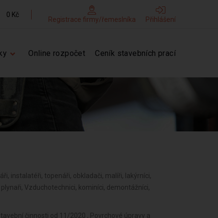
0 Kč
Registrace firmy/řemeslníka
Přihlášení
ky
Online rozpočet
Ceník stavebních prací
ři, instalatéři, topenáři, obkladači, malíři, lakýrníci,
í, plynaři, Vzduchotechnici, kominíci, demontážníci,
stavební činnosti od 11/2020 , Povrchové úpravy a