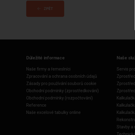
ZPĚT
Důležité informace
Naše slu
Naše firmy a řemeslníci
Servis pr
Zpracování a ochrana osobních údajů
Zprostře
Zásady pro používání souborů cookie
Zprostře
Obchodní podmínky (zprostředkování)
Zprostře
Obchodní podmínky (rozpočtování)
Kalkulačk
Reference
Kalkulač
Naše excelové tabulky online
Kalkulač
Rekonstr
Stavby a
Technick