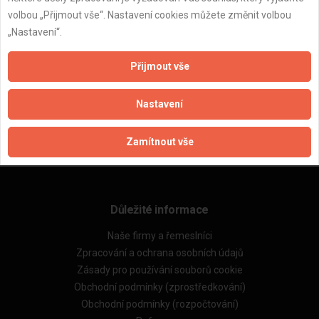
volbou „Přijmout vše“. Nastavení cookies můžete změnit volbou
„Nastavení“.
Přijmout vše
ZPĚT
Nastavení
Aktualizováno z portálu ARES dne 02.12.2024 11:36:21
Zamítnout vše
Důležité informace
Naše firmy a řemeslníci
Zpracování a ochrana osobních údajů
Zásady pro používání souborů cookie
Obchodní podmínky (zprostředkování)
Obchodní podmínky (rozpočtování)