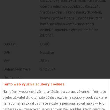
05/2024 , Výroba textilií, textilních výrobků,
oděvů a oděvních doplňků od 05/2024 ,
Výroba školních a kancelářských potřeb,
kromě výrobků z papíru, výroba bižuterie,
kartáčnického a konfekčního zboží,
deštníků, upomínkových předmětů od
05/2024
Subjekt:
OSVČ
DPH:
Neplátce
Věk:
38 let
Datum registrace:
2.12.2024
Dostupnost:
Tento web využívá soubory cookies
Na našem webu získáváme, ukládáme a zpracováváme informace
o jeho uživatelích. K tomuto účelu využíváme soubory cookies, které
nám pomáhají zkvalitnit naše služby a personalizovat nabídky. Pro
některé účely zpracování je vyžadován Váš souhlas, který vyjádříte