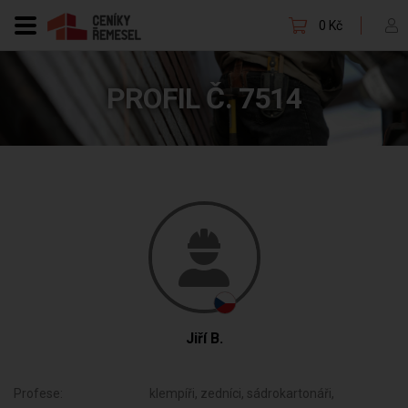
0 Kč
PROFIL Č. 7514
Jiří B.
Profese:
klempíři, zedníci, sádrokartonáři,