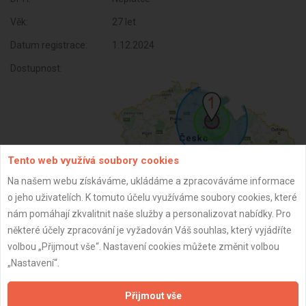
Věk:
27 let
Datum registrace:
1.12.2024
Dostupnost:
Tento web využívá soubory cookies
Na našem webu získáváme, ukládáme a zpracováváme informace
o jeho uživatelích. K tomuto účelu využíváme soubory cookies, které
nám pomáhají zkvalitnit naše služby a personalizovat nabídky. Pro
ZPĚT
některé účely zpracování je vyžadován Váš souhlas, který vyjádříte
volbou „Přijmout vše“. Nastavení cookies můžete změnit volbou
„Nastavení“.
Aktualizováno z portálu ARES dne 11.01.2025 22:50:10
Přijmout vše