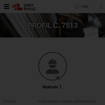
0 Kč
PROFIL Č. 7513
Mykhailo T.
Profese:
tesaři, klempíři, zedníci, sádrokartonáři,