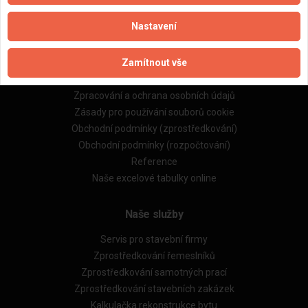
Nastavení
Důležité informace
Zamítnout vše
Naše firmy a řemeslníci
Zpracování a ochrana osobních údajů
Zásady pro používání souborů cookie
Obchodní podmínky (zprostředkování)
Obchodní podmínky (rozpočtování)
Reference
Naše excelové tabulky online
Naše služby
Servis pro stavební firmy
Zprostředkování řemeslníků
Zprostředkování samotných prací
Zprostředkování stavebních zakázek
Kalkulačka rekonstrukce bytu