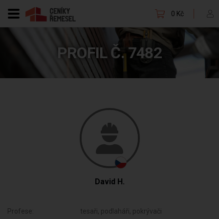
0 Kč
PROFIL Č. 7482
David H.
Profese:
tesaři, podlaháři, pokrývači