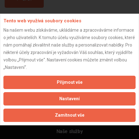
Tento web využívá soubory cookies
Aktualizováno z portálu ARES dne 24.11.2024 22:26:14
Na našem webu získáváme, ukládáme a zpracováváme informace
o jeho uživatelích. K tomuto účelu využíváme soubory cookies, které
nám pomáhají zkvalitnit naše služby a personalizovat nabídky. Pro
některé účely zpracování je vyžadován Váš souhlas, který vyjádříte
Důležité informace
volbou „Přijmout vše“. Nastavení cookies můžete změnit volbou
„Nastavení“.
Naše firmy a řemeslníci
Zpracování a ochrana osobních údajů
Přijmout vše
Zásady pro používání souborů cookie
Obchodní podmínky (zprostředkování)
Nastavení
Obchodní podmínky (rozpočtování)
Reference
Zamítnout vše
Naše excelové tabulky online
Naše služby