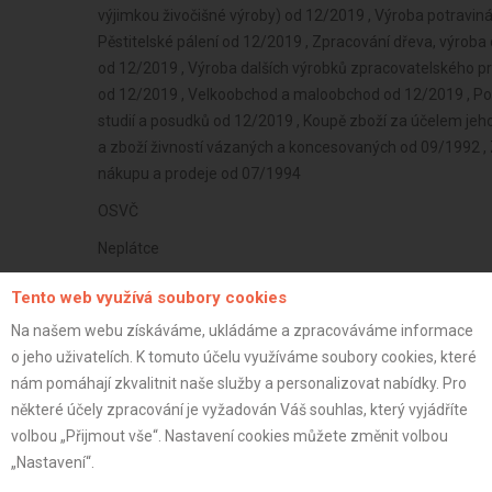
výjimkou živočišné výroby) od 12/2019 , Výroba potravin
Pěstitelské pálení od 12/2019 , Zpracování dřeva, výrob
od 12/2019 , Výroba dalších výrobků zpracovatelského p
od 12/2019 , Velkoobchod a maloobchod od 12/2019 , Po
studií a posudků od 12/2019 , Koupě zboží za účelem jeho 
a zboží živností vázaných a koncesovaných od 09/1992 , Z
nákupu a prodeje od 07/1994
OSVČ
Neplátce
52 let
Tento web využívá soubory cookies
istrace:
21.11.2024
Na našem webu získáváme, ukládáme a zpracováváme informace
o jeho uživatelích. K tomuto účelu využíváme soubory cookies, které
st:
nám pomáhají zkvalitnit naše služby a personalizovat nabídky. Pro
některé účely zpracování je vyžadován Váš souhlas, který vyjádříte
volbou „Přijmout vše“. Nastavení cookies můžete změnit volbou
„Nastavení“.