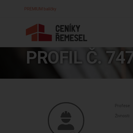
PREMIUM balíčky
PROFIL Č. 74
Profese:
Živnosti: