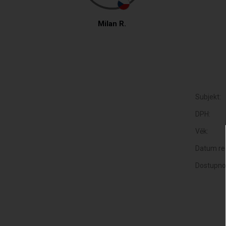
Milan R.
Subjekt:
DPH:
Věk:
Datum reg
Dostupno