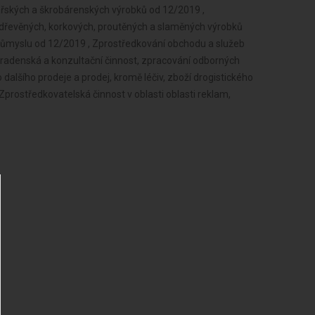
ářských a škrobárenských výrobků od 12/2019 ,
a dřevěných, korkových, proutěných a slaměných výrobků
růmyslu od 12/2019 , Zprostředkování obchodu a služeb
radenská a konzultační činnost, zpracování odborných
dalšího prodeje a prodej, kromě léčiv, zboží drogistického
prostředkovatelská činnost v oblasti oblasti reklam,