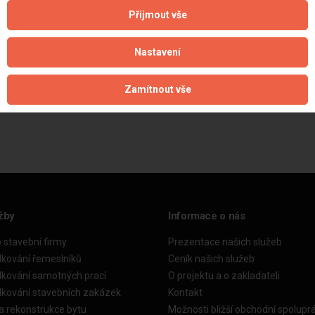
Přijmout vše
Nastavení
Zamítnout vše
Aktualizováno z portálu ARES dne 11.01.2025 22:54:38
žby
Informace o nás
o stavební firmy
Prezentace našich služeb
dkování řemeslníků
Ceník našich služeb
dkování samotných prací
O projektu a o zakladateli
dkování stavebních zakázek
Kontakt
a rekonstrukce bytu
Možnosti bližší obchodní spolupr