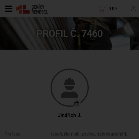
0 Kč
PROFIL Č. 7460
Jindřich J.
Profese:
tesaři, klempíři, zedníci, sádrokartonáři,