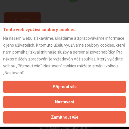
ZPĚT
Tento web využívá soubory cookies
Na našem webu získáváme, ukládáme a zpracováváme informace
Aktualizováno z portálu ARES dne 11.01.2025 22:56:30
o jeho uživatelích. K tomuto účelu využíváme soubory cookies, které
nám pomáhají zkvalitnit naše služby a personalizovat nabídky. Pro
některé účely zpracování je vyžadován Váš souhlas, který vyjádříte
volbou „Přijmout vše“. Nastavení cookies můžete změnit volbou
„Nastavení“.
Důležité informace
Naše firmy a řemeslníci
Přijmout vše
Zpracování a ochrana osobních údajů
Zásady pro používání souborů cookie
Nastavení
Obchodní podmínky (zprostředkování)
Obchodní podmínky (rozpočtování)
Zamítnout vše
Reference
Naše excelové tabulky online