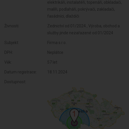
elektrikáři, instalatéři, topenáři, obkladači,
malíři, podlaháři, pokrývači, zakladači,
fasádníci, dlaždiči
Živnosti:
Zednictví od 01/2024 , Výroba, obchod a
služby jinde nezařazené od 01/2024
Subjekt:
Firma s.r.o.
DPH:
Neplátce
Věk:
57 let
Datum registrace:
18.11.2024
Dostupnost: