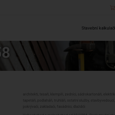
Stavební kalkulač
58
architekti, tesaři, klempíři, zedníci, sádrokartonáři, elektriká
tapetáři, podlaháři, truhláři, ostatní služby, stavbyvedouc
pokrývači, zakladači, fasádníci, dlaždiči