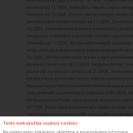
Velkoobchod a maloobchod od 10/1994 , Poskytování služeb
myslivost od 11/2009 , Nakládání s odpady (vyjma nebez
movitých od 11/2009 , Poskytování technických služeb od
specializované stavební činnosti od 11/2009 , Zprostřed
11/2009 , Zastavárenská činnost a maloobchod s použitý
manipulace s nákladem a technické činnosti v dopravě od
materiálů od 11/2009 , Výroba elektronických součástek, e
strojů, přístrojů a elektronických zařízení pracujících na
11/2009 , Údržba motorových vozidel a jejich příslušenst
úprava a rozvod vody od 11/2009 , Reklamní činnost, mar
plastových a pryžových výrobků od 11/2009 , Výroba kov
Výroba a hutní zpracování železa, drahých a neželezných k
doprava (vyjma železniční a silniční motorové dopravy) 
nebo předmětů a kosmetických přípravků od 01/2015 , Nák
Údržba bytového fondu vyjma činností uivedených v příl.č
07/1999 , Koupě zboží za účelem jeho dalšího prodeje a p
vnitrostátní provozovaná vozidly nebo jízdními soupravam
určenými k přepravě zvířat nebo věcí a nákladní mezinár
Tento web využívá soubory cookies
největší povolené hmotnosti nepřesahující 2,5 tuny určen
Na našem webu získáváme, ukládáme a zpracováváme informace