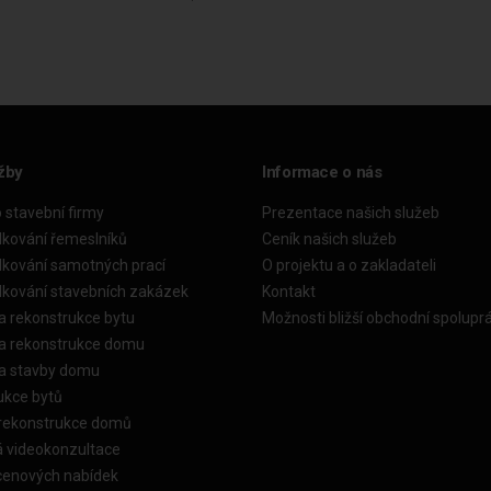
žby
Informace o nás
o stavební firmy
Prezentace našich služeb
dkování řemeslníků
Ceník našich služeb
dkování samotných prací
O projektu a o zakladateli
dkování stavebních zakázek
Kontakt
a rekonstrukce bytu
Možnosti bližší obchodní spolupr
ka rekonstrukce domu
ka stavby domu
ukce bytů
 rekonstrukce domů
á videokonzultace
cenových nabídek