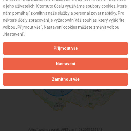
vozidly určenými pro přepravu nejvýše 9 osob včetně řid
o jeho uživatelích. K tomuto účelu využíváme soubory cookies, které
OSVČ
nám pomáhají zkvalitnit naše služby a personalizovat nabídky. Pro
některé účely zpracování je vyžadován Váš souhlas, který vyjádříte
Neplátce
volbou „Přijmout vše“. Nastavení cookies můžete změnit volbou
61 let
„Nastavení“.
istrace:
18.11.2024
Přijmout vše
st:
Nastavení
Zamítnout vše
Aktualizováno z portálu ARES dne 11.01.2025 22:56:43