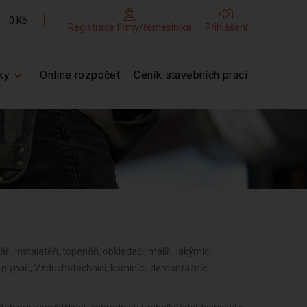
0 Kč
Registrace firmy/řemeslníka
Přihlášení
ky
Online rozpočet
Ceník stavebních prací
ři, instalatéři, topenáři, obkladači, malíři, lakýrníci,
í, plynaři, Vzduchotechnici, kominíci, demontážníci,