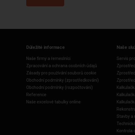
Důležité informace
Naše slu
Naše firmy a řemeslníci
Servis pr
Zpracování a ochrana osobních údajů
Zprostře
Zásady pro používání souborů cookie
Zprostře
Obchodní podmínky (zprostředkování)
Zprostře
Obchodní podmínky (rozpočtování)
Kalkulačk
Reference
Kalkulač
Naše excelové tabulky online
Kalkulač
Rekonstr
Stavby a
Technick
Kontrola 