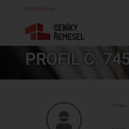
PREMIUM balíčky
PROFIL Č. 74
Profese: