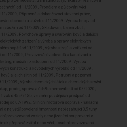
 pro zemědělství, zahradnictví, rybníkářství, lesnictví a
pečných) od 11/2009 , Pronájem a půjčování věcí
 11/2009 , Přípravné a dokončovací stavební práce,
kování obchodu a služeb od 11/2009 , Výroba hnojiv od
m zbožím od 11/2009 , Skladování, balení zboží,
 11/2009 , Povrchové úpravy a svařování kovů a dalších
lektrických zařízení a výroba a opravy elektrických
 malém napětí od 11/2009 , Výroba strojů a zařízení od
ví od 11/2009 , Provozování vodovodů a kanalizací a
keting, mediální zastoupení od 11/2009 , Výroba
ových konstrukcí a kovodělných výrobků od 11/2009 ,
ovů a jejich slitin od 11/2009 , Potrubní a pozemní
od 11/2009 , Výroba chemických látek a chemických směsí
up, prodej, správa a údržba nemovitostí od 03/2020 ,
.1 zák.č.455/91Sb.,ve znění pozdějších předpisů od
rodej od 07/1992 , Silniční motorová doprava - nákladní
i o největší povolené hmotnosti nepřesahující 3,5 tuny
odní provozovaná vozidly nebo jízdními soupravami o
ými k přepravě zvířat nebo věcí, - osobní provozovaná