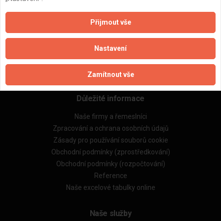
ZPĚT
Přijmout vše
Aktualizováno z portálu ARES dne 17.11.2024 16:44:34
Nastavení
Zamítnout vše
Důležité informace
Naše firmy a řemeslníci
Zpracování a ochrana osobních údajů
Zásady pro používání souborů cookie
Obchodní podmínky (zprostředkování)
Obchodní podmínky (rozpočtování)
Reference
Naše excelové tabulky online
Naše služby