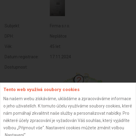
Subjekt:
Firma s.r.o.
DPH:
Neplátce
Věk:
45 let
Datum registrace:
17.11.2024
Dostupnost:
Tento web využívá soubory cookies
Na našem webu získáváme, ukládáme a zpracováváme informace
o jeho uživatelích. K tomuto účelu využíváme soubory cookies, které
nám pomáhají zkvalitnit naše služby a personalizovat nabídky. Pro
některé účely zpracování je vyžadován Váš souhlas, který vyjádříte
volbou „Přijmout vše“. Nastavení cookies můžete změnit volbou
„Nastavení“.