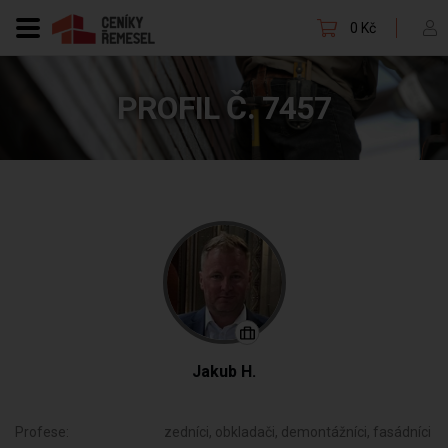
0 Kč
PROFIL Č. 7457
Jakub H.
Profese:
zedníci, obkladači, demontážníci, fasádníci