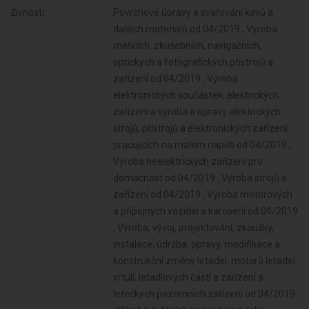
Živnosti:
Povrchové úpravy a svařování kovů a dalších materiálů od 04/2019 , Výroba měřicích, zkušebních, navigačních, optických a fotografických přístrojů a zařízení od 04/2019 , Výroba elektronických součástek, elektrických zařízení a výroba a opravy elektrických strojů, přístrojů a elektronických zařízení pracujících na malém napětí od 04/2019 , Výroba neelektrických zařízení pro domácnost od 04/2019 , Výroba strojů a zařízení od 04/2019 , Výroba motorových a přípojných vozidel a karoserií od 04/2019 , Výroba, vývoj, projektování, zkoušky, instalace, údržba, opravy, modifikace a konstrukční změny letadel, motorů letadel, vrtulí, letadlových částí a zařízení a leteckých pozemních zařízení od 04/2019 , Výroba drážních hnacích vozidel a drážních vozidel na dráze tramvajové, trolejbusové a lanové a železničního parku od 04/2019 , Výroba jízdních kol, vozíků pro invalidy a jiných nemotorových dopravních prostředků od 04/2019 , Výroba a opravy čalounických výrobků od 04/2019 , Výroba, opravy a údržba sportovních potřeb, her, hraček a dětských kočárků od 04/2019 , Velkoobchod a maloobchod od 04/2019 , Výroba zdravotnických prostředků od 04/2019 , Zastavárenská činnost a maloobchod s použitým zbožím od 04/2019 , Výroba a opravy zdrojů ionizujícího záření od 04/2019 , Údržba motorových vozidel a jejich příslušenství od 04/2019 , Potrubní a pozemní doprava (vyjma železniční a silniční motorové dopravy) od 04/2019 , Skladování, balení zboží, manipulace s nákladem a technické činnosti v dopravě od 04/2019 , Výroba dalších výrobků zpracovatelského průmyslu od 04/2019 , Provozování vodovodů a kanalizací a úprava a rozvod vody od 04/2019 , Ubytovací služby od 04/2019 , Nakládání s odpady (vyjma nebezpečných) od 04/2019 , Poskytování služeb osobního charakteru a pro osobní hygienu od 04/2019 , Poskytování software, poradenství v oblasti informačních technologií, zpracování dat, hostingové a související činnosti a webové portály od 04/2019 , Přípravné a dokončovací stavební práce, specializované stavební činnosti od 04/2019 , Činnost informačních a zpravodajských kanceláří od 04/2019 , Pronájem a půjčování věcí movitých od 04/2019 , Zprostředkování obchodu a služeb od 04/2019 , Projektování pozemkových úprav od 04/2019 , Příprava a vypracování technických návrhů, grafické a kresličské práce od 04/2019 , Projektování elektrických zařízení od 04/2019 , Výzkum a vývoj v oblasti přírodních a technických věd nebo společenských věd od 04/2019 , Testování, měření, analýzy a kontroly od 04/2019 , Reklamní činnost, marketing, mediální zastoupení od 04/2019 , Návrhářská, designérská, aranžérská činnost a modeling od 04/2019 , Překladatelská a tlumočnická činnost od 04/2019 , Fotografické služby od 04/2019 , Mimoškolní výchova a vzdělávání, pořádání kurzů, školení, včetně lektorské činnosti od 04/2019 , Provozování kulturních, kulturně-vzdělávacích a zábavních zařízení, pořádání kulturních produkcí, zábav, výstav, veletrhů, přehlídek, prodejních a obdobných akcí od 04/2019 , Provozování tělovýchovných a sportovních zařízení a organizování sportovní činnosti od 04/2019 , Praní pro domácnost, žehlení, opravy a údržba oděvů, bytového textilu a osobního zboží od 04/2019 , Poskytování technických služeb od 04/2019 , Opravy a údržba potřeb pro domácnost, předmětů kulturní povahy, výrobků jemné mechaniky, optických přístrojů a měřidel od 04/2019 , Poskytování služeb pro rodinu a domácnost od 04/2019 , Výroba, obchod a služby jinde nezařazené od 04/2019 , Poskytování služeb pro zemědělství, zahradnictví, rybníkářství, lesnictví a myslivost od 04/2019 , Diagnostická, zkušební a poradenská činnost v ochraně rostlin a ošetřování rostlin, rostlinných produktů, objektů a půdy proti škodlivým organismům přípravky na ochranu rostlin nebo biocidními přípravky od 04/2019 , Nakládání s reprodukčním materiálem lesních dřevin od 04/2019 , Chov zvířat a jejich výcvik (s výjimkou živočišné výroby) od 04/2019 , Úprava nerostů, dobývání rašeliny a bahna od 04/2019 , Pěstitelské pálení od 04/2019 ,