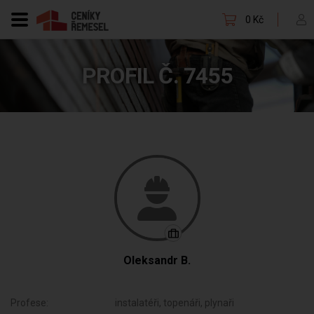
0 Kč
PROFIL Č. 7455
Oleksandr B.
Profese:
instalatéři, topenáři, plynaři