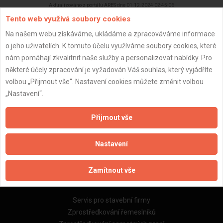
Aktualizováno z portálu ARES dne 01.12.2024 02:45:06
Tento web využívá soubory cookies
Na našem webu získáváme, ukládáme a zpracováváme informace
o jeho uživatelích. K tomuto účelu využíváme soubory cookies, které
nám pomáhají zkvalitnit naše služby a personalizovat nabídky. Pro
Důležité informace
některé účely zpracování je vyžadován Váš souhlas, který vyjádříte
volbou „Přijmout vše“. Nastavení cookies můžete změnit volbou
Naše firmy a řemeslníci
„Nastavení“.
Zpracování a ochrana osobních údajů
Zásady pro používání souborů cookie
Přijmout vše
Obchodní podmínky (zprostředkování)
Obchodní podmínky (rozpočtování)
Nastavení
Reference
Naše excelové tabulky online
Zamítnout vše
Naše služby
Servis pro stavební firmy
Zprostředkování řemeslníků