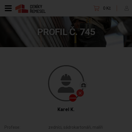
0 Kč
PROFIL Č. 745
Karel K.
Profese:
zedníci, sádrokartonáři, malíři