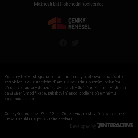
Možnosti bližší obchodní spolupráce
Všechny texty, fotografie i ostatní materiály publikované na těchto
stránkách jsou autorským dílem a v souladu s platnými právními
předpisy si autor vyhrazuje právo jejich výlučného vlastnictví. Jejich
další šíření, modifikace, publikování apod. podléhá písemnému
souhlasu autora.
CenikyRemesel.cz
© 2012 - 2026
Servis pro stavaře a stavebníky
Změnit souhlas s používáním cookies
Developed by