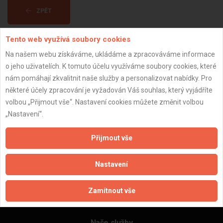
ZPĚT
Tento web využívá soubory cookies
Aktualizováno z portálu ARES dne 11.01.2025 22:57:32
Na našem webu získáváme, ukládáme a zpracováváme informace
o jeho uživatelích. K tomuto účelu využíváme soubory cookies, které
nám pomáhají zkvalitnit naše služby a personalizovat nabídky. Pro
některé účely zpracování je vyžadován Váš souhlas, který vyjádříte
volbou „Přijmout vše“. Nastavení cookies můžete změnit volbou
Důležité informace
„Nastavení“.
Naše firmy a řemeslníci
Zpracování a ochrana osobních údajů
Přijmout vše
Zásady pro používání souborů cookie
Obchodní podmínky (zprostředkování)
Nastavení
Obchodní podmínky (rozpočtování)
Reference
Zamítnout vše
Naše excelové tabulky online
Naše služby