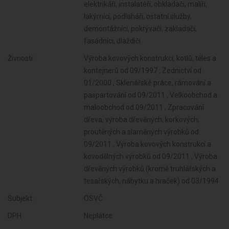
elektrikáři, instalatéři, obkladači, malíři,
lakýrníci, podlaháři, ostatní služby,
demontážníci, pokrývači, zakladači,
fasádníci, dlaždiči
Živnosti:
Výroba kovových konstrukcí, kotlů, těles a
kontejnerů od 09/1997 , Zednictví od
01/2000 , Sklenářské práce, rámování a
paspartování od 09/2011 , Velkoobchod a
maloobchod od 09/2011 , Zpracování
dřeva, výroba dřevěných, korkových,
proutěných a slaměných výrobků od
09/2011 , Výroba kovových konstrukcí a
kovodělných výrobků od 09/2011 , Výroba
dřevěných výrobků (kromě truhlářských a
tesařských, nábytku a hraček) od 03/1994
Subjekt:
OSVČ
DPH:
Neplátce