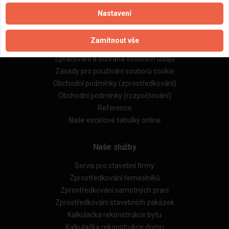
Nastavení
Důležité informace
Zamítnout vše
Naše firmy a řemeslníci
Zpracování a ochrana osobních údajů
Zásady pro používání souborů cookie
Obchodní podmínky (zprostředkování)
Obchodní podmínky (rozpočtování)
Reference
Naše excelové tabulky online
Naše služby
Servis pro stavební firmy
Zprostředkování řemeslníků
Zprostředkování samotných prací
Zprostředkování stavebních zakázek
Kalkulačka rekonstrukce bytu
Kalkulačka rekonstrukce domu