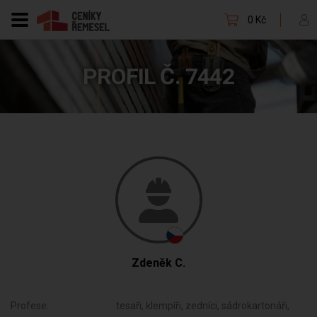
0 Kč
PROFIL Č. 7442
Zdeněk C.
Profese:
tesaři, klempíři, zedníci, sádrokartonáři,