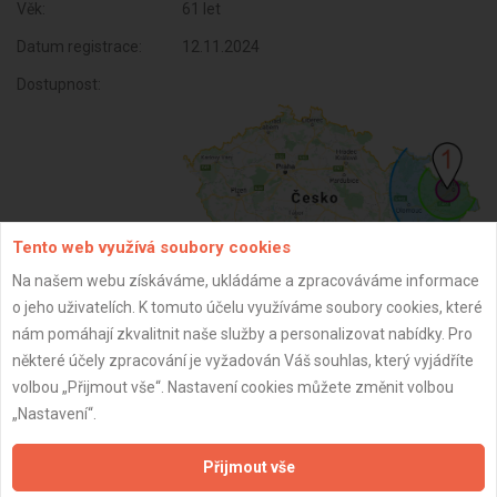
Věk:
61 let
Datum registrace:
12.11.2024
Dostupnost:
Tento web využívá soubory cookies
Na našem webu získáváme, ukládáme a zpracováváme informace
o jeho uživatelích. K tomuto účelu využíváme soubory cookies, které
nám pomáhají zkvalitnit naše služby a personalizovat nabídky. Pro
ZPĚT
některé účely zpracování je vyžadován Váš souhlas, který vyjádříte
volbou „Přijmout vše“. Nastavení cookies můžete změnit volbou
„Nastavení“.
Aktualizováno z portálu ARES dne 11.01.2025 22:57:51
Přijmout vše