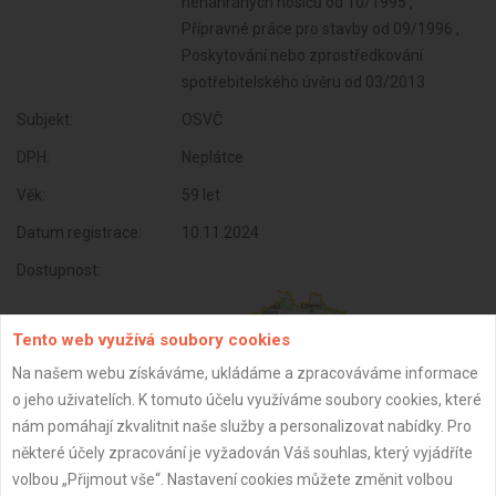
nenahraných nosičů od 10/1995 ,
Přípravné práce pro stavby od 09/1996 ,
Poskytování nebo zprostředkování
spotřebitelského úvěru od 03/2013
Subjekt:
OSVČ
DPH:
Neplátce
Věk:
59 let
Datum registrace:
10.11.2024
Dostupnost:
Tento web využívá soubory cookies
Na našem webu získáváme, ukládáme a zpracováváme informace
o jeho uživatelích. K tomuto účelu využíváme soubory cookies, které
nám pomáhají zkvalitnit naše služby a personalizovat nabídky. Pro
některé účely zpracování je vyžadován Váš souhlas, který vyjádříte
volbou „Přijmout vše“. Nastavení cookies můžete změnit volbou