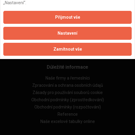
„Nastavení“.
ZPĚT
Přijmout vše
Aktualizováno z portálu ARES dne 10.01.2025 15:06:46
Nastavení
Zamítnout vše
Důležité informace
Naše firmy a řemeslníci
Zpracování a ochrana osobních údajů
Zásady pro používání souborů cookie
Obchodní podmínky (zprostředkování)
Obchodní podmínky (rozpočtování)
Reference
Naše excelové tabulky online