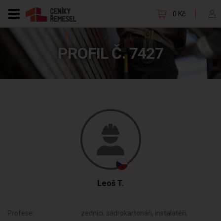
0 Kč
PROFIL Č. 7427
Leoš T.
Profese:
zedníci, sádrokartonáři, instalatéři,