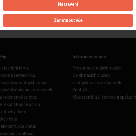
Nastavení
Aktualizováno z portálu ARES dne 10.11.2024 08:41:17
Zamítnout vše
žby
Informace o nás
o stavební firmy
Prezentace našich služeb
dkování řemeslníků
Ceník našich služeb
dkování samotných prací
O projektu a o zakladateli
dkování stavebních zakázek
Kontakt
a rekonstrukce bytu
Možnosti bližší obchodní spolupr
ka rekonstrukce domu
ka stavby domu
ukce bytů
 rekonstrukce domů
á videokonzultace