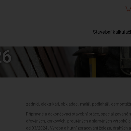
Stavební kalkulač
26
zedníci, elektrikáři, obkladači, malíři, podlaháři, demontáž
Přípravné a dokončovací stavební práce, specializované s
dřevěných, korkových, proutěných a slaměných výrobků 
od 03/2024 , Výroba a hutní zpracování železa, drahých a 