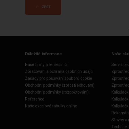
ZPĚT
Důležité informace
Naše slu
Naše firmy a řemeslníci
Servis pr
Zpracování a ochrana osobních údajů
Zprostře
Zásady pro používání souborů cookie
Zprostře
Obchodní podmínky (zprostředkování)
Zprostře
Obchodní podmínky (rozpočtování)
Kalkulačk
Reference
Kalkulač
Naše excelové tabulky online
Kalkulač
Rekonstr
Stavby a
Technick