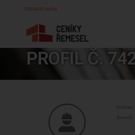
PREMIUM balíčky
PROFIL Č. 74
Profese:
Živnosti: