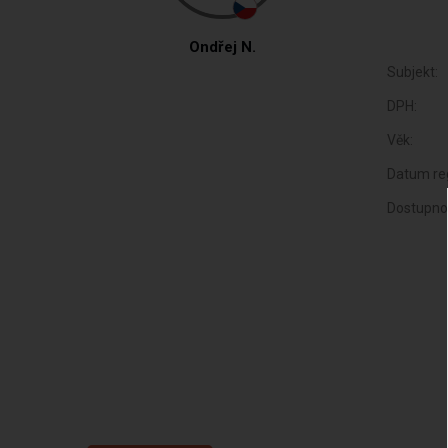
Ondřej N.
Subjekt:
DPH:
Věk:
Datum reg
Dostupno