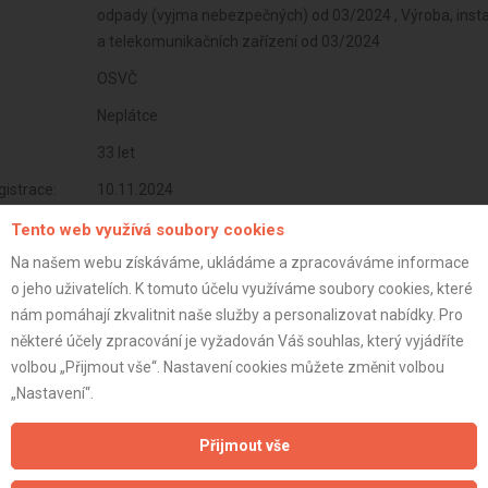
odpady (vyjma nebezpečných) od 03/2024 , Výroba, instalac
a telekomunikačních zařízení od 03/2024
OSVČ
Neplátce
33 let
istrace:
10.11.2024
st:
Tento web využívá soubory cookies
Na našem webu získáváme, ukládáme a zpracováváme informace
o jeho uživatelích. K tomuto účelu využíváme soubory cookies, které
nám pomáhají zkvalitnit naše služby a personalizovat nabídky. Pro
některé účely zpracování je vyžadován Váš souhlas, který vyjádříte
volbou „Přijmout vše“. Nastavení cookies můžete změnit volbou
„Nastavení“.
Přijmout vše