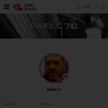
0 Kč
PROFIL Č. 742
Milan H.
Profese:
zedníci