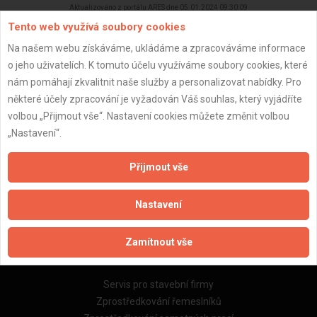
Aktualizováno z portálu ARES dne 05.01.2024 09:30:09
Tento web využívá soubory cookies
Na našem webu získáváme, ukládáme a zpracováváme informace
o jeho uživatelích. K tomuto účelu využíváme soubory cookies, které
nám pomáhají zkvalitnit naše služby a personalizovat nabídky. Pro
Důležité informace
některé účely zpracování je vyžadován Váš souhlas, který vyjádříte
volbou „Přijmout vše“. Nastavení cookies můžete změnit volbou
Naše firmy a řemeslníci
„Nastavení“.
Zpracování a ochrana osobních údajů
Zásady pro používání souborů cookie
Přijmout vše
Obchodní podmínky (zprostředkování)
Obchodní podmínky (rozpočtování)
Nastavení
Reference
Naše excelové tabulky online
Zamítnout vše
Naše služby
Servis pro stavební firmy
Zprostředkování řemeslníků