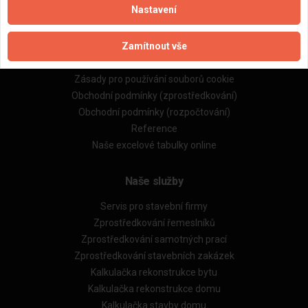
Nastavení
Důležité informace
Zamítnout vše
Naše firmy a řemeslníci
Zpracování a ochrana osobních údajů
Zásady pro používání souborů cookie
Obchodní podmínky (zprostředkování)
Obchodní podmínky (rozpočtování)
Reference
Naše excelové tabulky online
Naše služby
Servis pro stavební firmy
Zprostředkování řemeslníků
Zprostředkování samotných prací
Zprostředkování stavebních zakázek
Kalkulačka rekonstrukce bytu
Kalkulačka rekonstrukce domu
Kalkulačka stavby domu