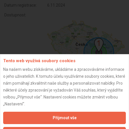
Datum registrace:
6.11.2024
Dostupnost:
Tento web využívá soubory cookies
Na našem webu získáváme, ukládáme a zpracováváme informace
o jeho uživatelích. K tomuto účelu využíváme soubory cookies, které
ZPĚT
nám pomáhají zkvalitnit naše služby a personalizovat nabídky. Pro
některé účely zpracování je vyžadován Váš souhlas, který vyjádříte
volbou „Přijmout vše“. Nastavení cookies můžete změnit volbou
Aktualizováno z portálu ARES dne 10.01.2025 21:19:37
„Nastavení“.
Přijmout vše