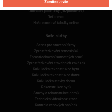
Zamítnout vše
Obchodní podmínky (zprostředkování)
Obchodní podmínky (rozpočtování)
Reference
Naše excelové tabulky online
Naše služby
Servis pro stavební firmy
Zprostředkování řemeslníků
Zprostředkování samotných prací
Zprostředkování stavebních zakázek
Kalkulačka rekonstrukce bytu
Kalkulačka rekonstrukce domu
Kalkulačka stavby domu
Rekonstrukce bytů
Stavby a rekonstrukce domů
Technická videokonzultace
Kontrola cenových nabídek