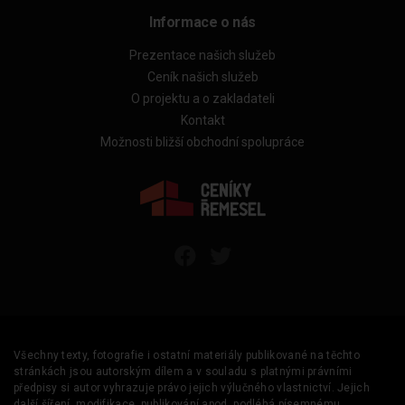
Informace o nás
Prezentace našich služeb
Ceník našich služeb
O projektu a o zakladateli
Kontakt
Možnosti bližší obchodní spolupráce
Všechny texty, fotografie i ostatní materiály publikované na těchto
stránkách jsou autorským dílem a v souladu s platnými právními
předpisy si autor vyhrazuje právo jejich výlučného vlastnictví. Jejich
další šíření, modifikace, publikování apod. podléhá písemnému