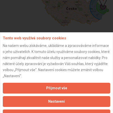
Tento web využívá soubory cookies
ZPĚT
Na našem webu získáváme, ukládáme a zpracováváme informace
o jeho uživatelích. K tomuto účelu využíváme soubory cookies, které
nám pomáhají zkvalitnit naše služby a personalizovat nabídky. Pro
Aktualizováno z portálu ARES dne 10.01.2025 21:27:25
některé účely zpracování je vyžadován Váš souhlas, který vyjádříte
volbou „Přijmout vše“. Nastavení cookies můžete změnit volbou
„Nastavení“.
Přijmout vše
Důležité informace
Naše firmy a řemeslníci
Nastavení
Zpracování a ochrana osobních údajů
Zásady pro používání souborů cookie