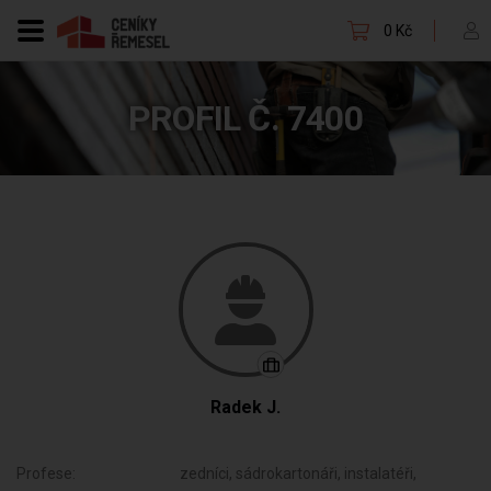
0 Kč
PROFIL Č. 7400
Radek J.
Profese:
zedníci, sádrokartonáři, instalatéři,