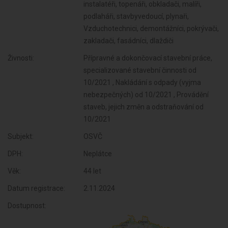
instalatéři, topenáři, obkladači, malíři,
podlaháři, stavbyvedoucí, plynaři,
Vzduchotechnici, demontážníci, pokrývači,
zakladači, fasádníci, dlaždiči
Živnosti:
Přípravné a dokončovací stavební práce,
specializované stavební činnosti od
10/2021 , Nakládání s odpady (vyjma
nebezpečných) od 10/2021 , Provádění
staveb, jejich změn a odstraňování od
10/2021
Subjekt:
OSVČ
DPH:
Neplátce
Věk:
44 let
Datum registrace:
2.11.2024
Dostupnost: