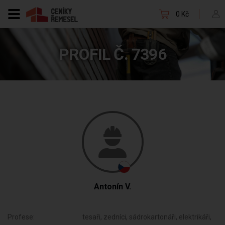
0 Kč
PROFIL Č. 7396
Antonín V.
Profese:
tesaři, zedníci, sádrokartonáři, elektrikáři,