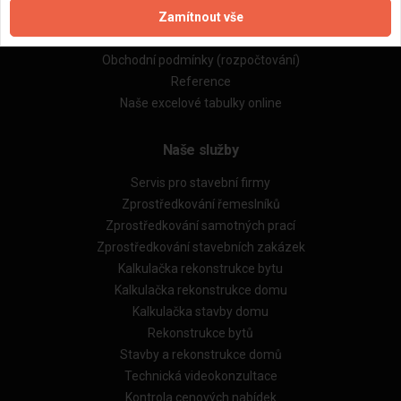
Zamítnout vše
Zásady pro používání souborů cookie
Obchodní podmínky (zprostředkování)
Obchodní podmínky (rozpočtování)
Reference
Naše excelové tabulky online
Naše služby
Servis pro stavební firmy
Zprostředkování řemeslníků
Zprostředkování samotných prací
Zprostředkování stavebních zakázek
Kalkulačka rekonstrukce bytu
Kalkulačka rekonstrukce domu
Kalkulačka stavby domu
Rekonstrukce bytů
Stavby a rekonstrukce domů
Technická videokonzultace
Kontrola cenových nabídek