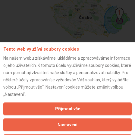
Tento web využívá soubory cookies
ZPĚT
Na našem webu získáváme, ukládáme a zpracováváme informace
o jeho uživatelích. K tomuto účelu využíváme soubory cookies, které
nám pomáhají zkvalitnit naše služby a personalizovat nabídky. Pro
Aktualizováno z portálu ARES dne 10.01.2025 21:27:51
některé účely zpracování je vyžadován Váš souhlas, který vyjádříte
volbou „Přijmout vše“. Nastavení cookies můžete změnit volbou
„Nastavení“.
Přijmout vše
Důležité informace
Nastavení
Naše firmy a řemeslníci
Zpracování a ochrana osobních údajů