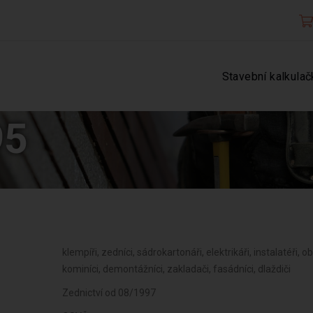
Stavební kalkulač
95
klempíři, zedníci, sádrokartonáři, elektrikáři, instalatéři, 
kominíci, demontážníci, zakladači, fasádníci, dlaždiči
Zednictví od 08/1997