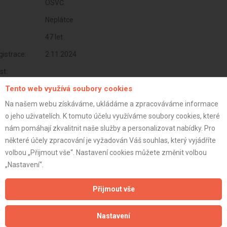
OSVČ
Neplátce
47 let
istrace:
2.11.2024
st:
Tento web využívá soubory cookies
Na našem webu získáváme, ukládáme a zpracováváme informace
o jeho uživatelích. K tomuto účelu využíváme soubory cookies, které
nám pomáhají zkvalitnit naše služby a personalizovat nabídky. Pro
některé účely zpracování je vyžadován Váš souhlas, který vyjádříte
volbou „Přijmout vše“. Nastavení cookies můžete změnit volbou
„Nastavení“.
Přijmout vše
Aktualizováno z portálu ARES dne 10.01.2025 21:28:00
Nastavení