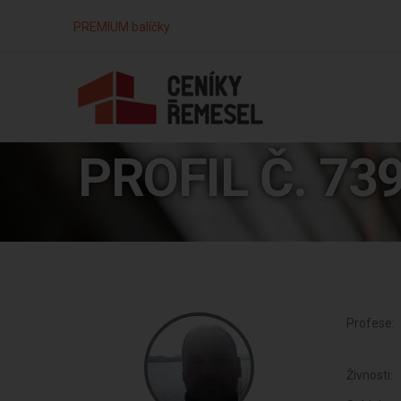
PREMIUM balíčky
PROFIL Č. 73
Profese:
Živnosti: