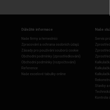
Důležité informace
Naše slu
Naše firmy a řemeslníci
Servis pr
Zpracování a ochrana osobních údajů
Zprostře
Zásady pro používání souborů cookie
Zprostře
Obchodní podmínky (zprostředkování)
Zprostře
Obchodní podmínky (rozpočtování)
Kalkulačk
Reference
Kalkulač
Naše excelové tabulky online
Kalkulač
Rekonstr
Stavby a
Technick
Kontrola 