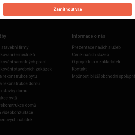
Zamítnout vše
žby
Informace o nás
o stavební firmy
Prezentace našich služeb
dkování řemeslníků
Ceník našich služeb
dkování samotných prací
O projektu a o zakladateli
dkování stavebních zakázek
Kontakt
a rekonstrukce bytu
Možnosti bližší obchodní spolupr
ka rekonstrukce domu
ka stavby domu
ukce bytů
 rekonstrukce domů
á videokonzultace
cenových nabídek