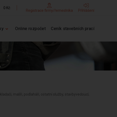
0 Kč
Registrace firmy/řemeslníka
Přihlášení
ky
Online rozpočet
Ceník stavebních prací
obkladači, malíři, podlaháři, ostatní služby, stavbyvedoucí,