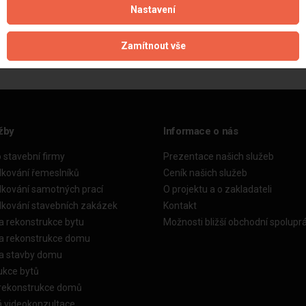
Nastavení
Aktualizováno z portálu ARES dne 10.01.2025 21:28:21
Zamítnout vše
žby
Informace o nás
o stavební firmy
Prezentace našich služeb
dkování řemeslníků
Ceník našich služeb
dkování samotných prací
O projektu a o zakladateli
dkování stavebních zakázek
Kontakt
a rekonstrukce bytu
Možnosti bližší obchodní spolupr
ka rekonstrukce domu
ka stavby domu
ukce bytů
 rekonstrukce domů
á videokonzultace