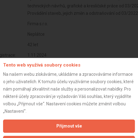
technických návrhů, grafické a kresličské práce od 03/202
Provádění staveb, jejich změn a odstraňování od 03/2022
Firma s.r.o.
Neplátce
42 let
istrace:
1.11.2024
Tento web využívá soubory cookies
st:
Na našem webu získáváme, ukládáme a zpracováváme informace
o jeho uživatelích. K tomuto účelu využíváme soubory cookies, které
nám pomáhají zkvalitnit naše služby a personalizovat nabídky. Pro
některé účely zpracování je vyžadován Váš souhlas, který vyjádříte
volbou „Přijmout vše“. Nastavení cookies můžete změnit volbou
„Nastavení“.
Přijmout vše