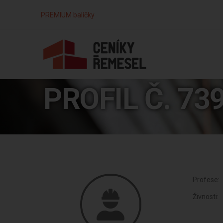
PREMIUM balíčky
PROFIL Č. 73
Profese:
Živnosti: