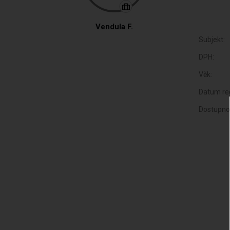
Vendula F.
Subjekt:
DPH:
Věk:
Datum reg
Dostupno