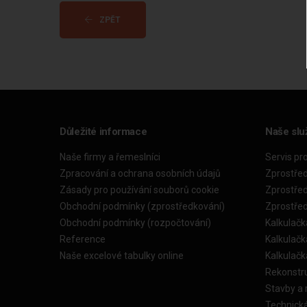
ZPĚT
Důležité informace
Naše slu
Naše firmy a řemeslníci
Servis pr
Zpracování a ochrana osobních údajů
Zprostře
Zásady pro používání souborů cookie
Zprostře
Obchodní podmínky (zprostředkování)
Zprostře
Obchodní podmínky (rozpočtování)
Kalkulačk
Reference
Kalkulač
Naše excelové tabulky online
Kalkulač
Rekonstr
Stavby a
Technick