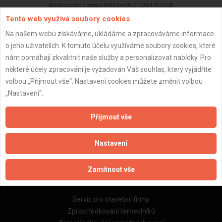
Aktualizováno z portálu ARES dne 05.01.2024 03:30:08
Tento web využívá soubory cookies
Na našem webu získáváme, ukládáme a zpracováváme informace
o jeho uživatelích. K tomuto účelu využíváme soubory cookies, které
nám pomáhají zkvalitnit naše služby a personalizovat nabídky. Pro
Důležité informace
některé účely zpracování je vyžadován Váš souhlas, který vyjádříte
volbou „Přijmout vše“. Nastavení cookies můžete změnit volbou
Naše firmy a řemeslníci
„Nastavení“.
Zpracování a ochrana osobních údajů
Zásady pro používání souborů cookie
Přijmout vše
Obchodní podmínky (zprostředkování)
Obchodní podmínky (rozpočtování)
Nastavení
Reference
Naše excelové tabulky online
Zamítnout vše
Naše služby
Servis pro stavební firmy
Zprostředkování řemeslníků