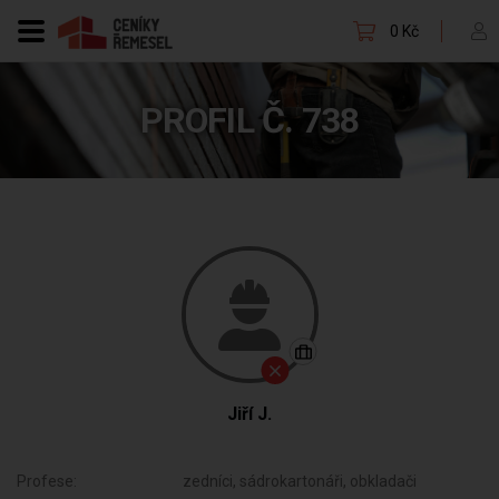
0 Kč
PROFIL Č. 738
Jiří J.
Profese:
zedníci, sádrokartonáři, obkladači