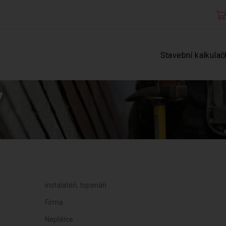
Stavební kalkulač
7
instalatéři, topenáři
Firma
Neplátce