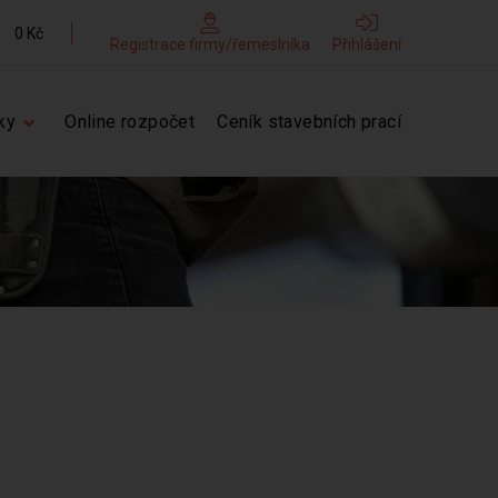
0 Kč
Registrace firmy/řemeslníka
Přihlášení
ky
Online rozpočet
Ceník stavebních prací