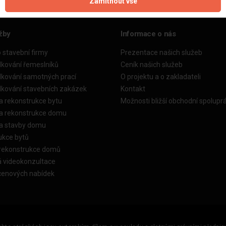
Zamítnout vše
žby
Informace o nás
o stavební firmy
Prezentace našich služeb
dkování řemeslníků
Ceník našich služeb
dkování samotných prací
O projektu a o zakladateli
dkování stavebních zakázek
Kontakt
a rekonstrukce bytu
Možnosti bližší obchodní spolupr
ka rekonstrukce domu
ka stavby domu
ukce bytů
 rekonstrukce domů
á videokonzultace
cenových nabídek