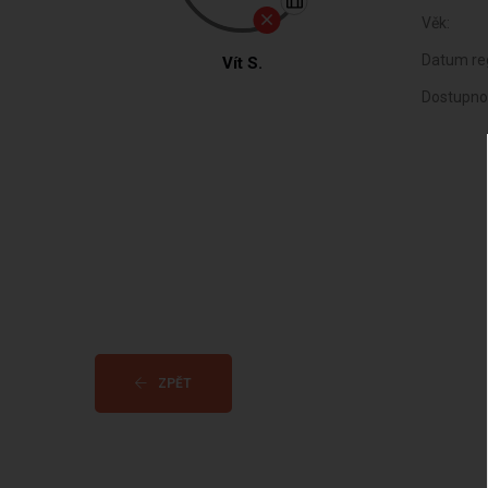
Věk:
Datum reg
Vít S.
Dostupno
ZPĚT