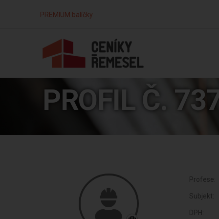
PREMIUM balíčky
PROFIL Č. 73
Profese:
Subjekt:
DPH: