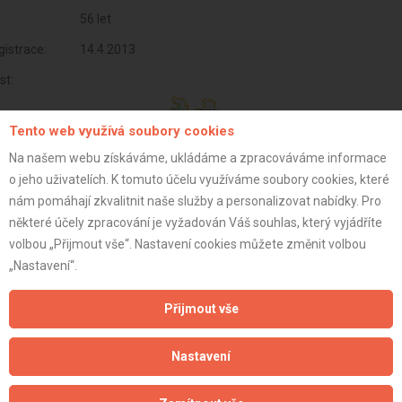
56 let
istrace:
14.4.2013
st:
Tento web využívá soubory cookies
Na našem webu získáváme, ukládáme a zpracováváme informace
o jeho uživatelích. K tomuto účelu využíváme soubory cookies, které
nám pomáhají zkvalitnit naše služby a personalizovat nabídky. Pro
některé účely zpracování je vyžadován Váš souhlas, který vyjádříte
volbou „Přijmout vše“. Nastavení cookies můžete změnit volbou
„Nastavení“.
Přijmout vše
Aktualizováno z portálu ARES dne 05.01.2024 02:15:05
Nastavení