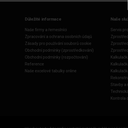
Důležité informace
Naše slu
Naše firmy a řemeslníci
Servis pr
Zpracování a ochrana osobních údajů
Zprostře
Zásady pro používání souborů cookie
Zprostře
Obchodní podmínky (zprostředkování)
Zprostře
Obchodní podmínky (rozpočtování)
Kalkulačk
Reference
Kalkulač
Naše excelové tabulky online
Kalkulač
Rekonstr
Stavby a
Technick
Kontrola 