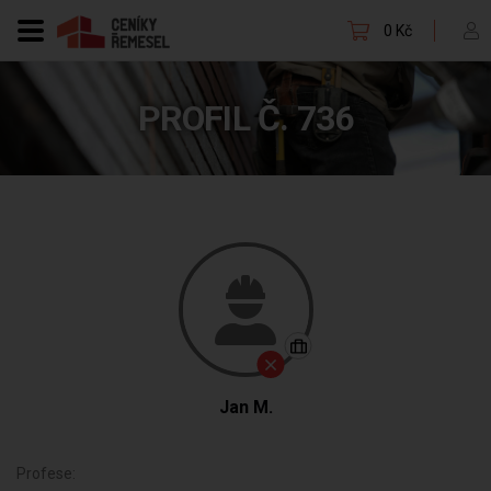
0 Kč
PROFIL Č. 736
Jan M.
Profese: