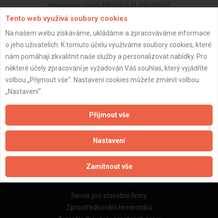
Aktualizováno z portálu ARES dne 05.01.2024 00:45:05
Tento web využívá soubory cookies
Na našem webu získáváme, ukládáme a zpracováváme informace
o jeho uživatelích. K tomuto účelu využíváme soubory cookies, které
nám pomáhají zkvalitnit naše služby a personalizovat nabídky. Pro
Důležité informace
některé účely zpracování je vyžadován Váš souhlas, který vyjádříte
volbou „Přijmout vše“. Nastavení cookies můžete změnit volbou
Naše firmy a řemeslníci
„Nastavení“.
Zpracování a ochrana osobních údajů
Zásady pro používání souborů cookie
Přijmout vše
Obchodní podmínky (zprostředkování)
Obchodní podmínky (rozpočtování)
Nastavení
Reference
Naše excelové tabulky online
Zamítnout vše
Naše služby
Servis pro stavební firmy
Zprostředkování řemeslníků