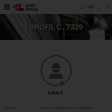
0 Kč
PROFIL Č. 7339
Lukáš S.
Profese:
zedníci, sádrokartonáři, elektrikáři,