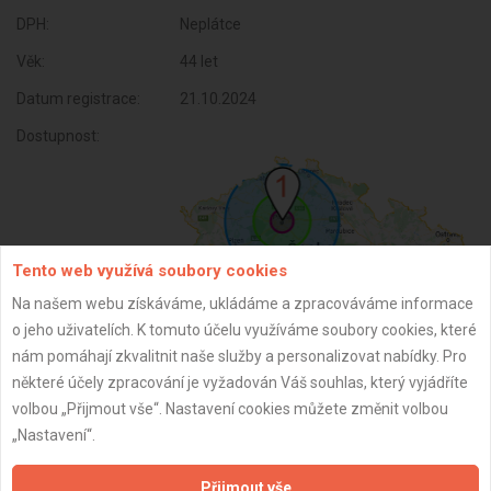
DPH:
Neplátce
Věk:
44 let
Datum registrace:
21.10.2024
Dostupnost:
Tento web využívá soubory cookies
Na našem webu získáváme, ukládáme a zpracováváme informace
o jeho uživatelích. K tomuto účelu využíváme soubory cookies, které
nám pomáhají zkvalitnit naše služby a personalizovat nabídky. Pro
některé účely zpracování je vyžadován Váš souhlas, který vyjádříte
ZPĚT
volbou „Přijmout vše“. Nastavení cookies můžete změnit volbou
„Nastavení“.
Aktualizováno z portálu ARES dne 10.01.2025 21:36:29
Přijmout vše