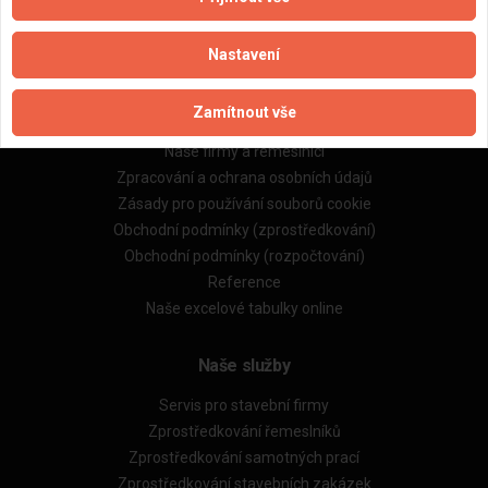
Nastavení
Důležité informace
Zamítnout vše
Naše firmy a řemeslníci
Zpracování a ochrana osobních údajů
Zásady pro používání souborů cookie
Obchodní podmínky (zprostředkování)
Obchodní podmínky (rozpočtování)
Reference
Naše excelové tabulky online
Naše služby
Servis pro stavební firmy
Zprostředkování řemeslníků
Zprostředkování samotných prací
Zprostředkování stavebních zakázek